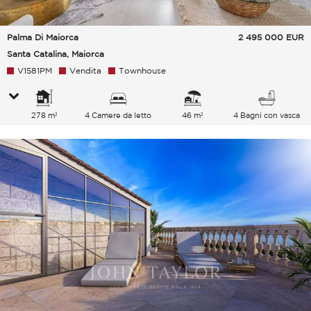
Palma Di Maiorca
2 495 000
EUR
Santa Catalina, Maiorca
V1581PM
Vendita
Townhouse
278 m²
4 Camere da letto
46 m²
4 Bagni con vasca