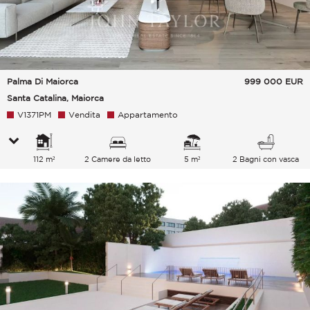
Palma Di Maiorca
999 000
EUR
Santa Catalina, Maiorca
V1371PM
Vendita
Appartamento
112 m²
2 Camere da letto
5 m²
2 Bagni con vasca