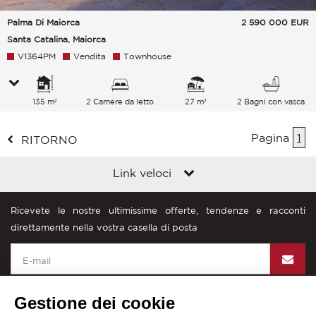
Palma Di Maiorca
2 590 000
EUR
Santa Catalina, Maiorca
V1364PM
Vendita
Townhouse
135 m²
2 Camere da letto
27 m²
2 Bagni con vasca
Pagina
1
RITORNO
Link veloci
Ricevete le nostre ultimissime offerte, tendenze e racconti
direttamente nella vostra casella di posta
Gestione dei cookie