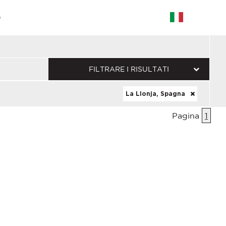
G
FILTRARE I RISULTATI
La Llonja, Spagna
Pagina
1