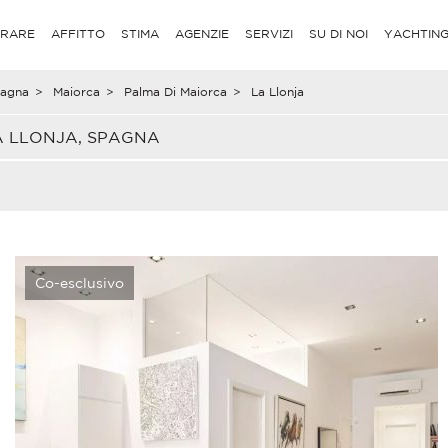
RARE
AFFITTO
STIMA
AGENZIE
SERVIZI
SU DI NOI
YACHTIN
agna
>
Maiorca
>
Palma Di Maiorca
>
La Llonja
A LLONJA, SPAGNA
Co-esclusivo