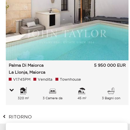
Palma Di Maiorca
5 950 000
EUR
La Llonja, Maiorca
V1745PM
Vendita
Townhouse
320 m²
3 Camere da
45 m²
3 Bagni con
letto
vasca
RITORNO