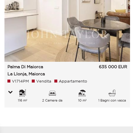
Palma Di Maiorca
635 000
EUR
La Llonja, Maiorca
V1714PM
Vendita
Appartamento
116 m²
2 Camere da
10 m²
1 Bagni con vasca
letto