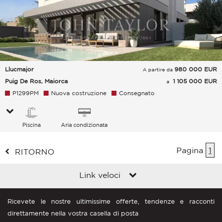
Llucmajor
980 000
EUR
A partire da
Puig De Ros, Maiorca
1 105 000 EUR
a
P1299PM
Nuova costruzione
Consegnato
Piscina
Aria condizionata
Pagina
1
RITORNO
Link veloci
Ricevete le nostre ultimissime offerte, tendenze e racconti
direttamente nella vostra casella di posta