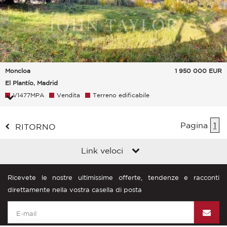
Moncloa
1 950 000
EUR
El Plantío, Madrid
V1477MPA
Vendita
Terreno edificabile
Pagina
1
RITORNO
Link veloci
Ricevete le nostre ultimissime offerte, tendenze e racconti
direttamente nella vostra casella di posta