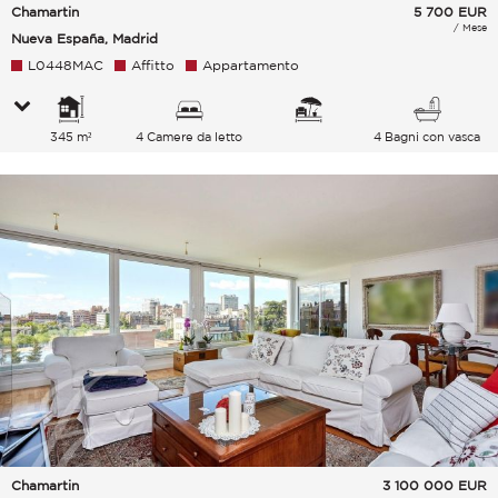
Chamartin
5 700
EUR
/ Mese
Nueva España, Madrid
L0448MAC
Affitto
Appartamento
345 m²
4 Camere da letto
4 Bagni con vasca
Chamartin
3 100 000
EUR