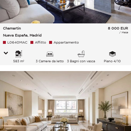
Chamartin
8 000
EUR
/ Mese
Nueva España, Madrid
L0640MAC
Affitto
Appartamento
583 m²
3 Camere da letto
3 Bagni con vasca
Piano 4/10