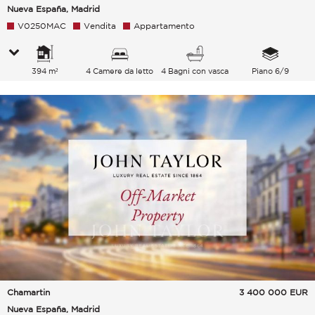
Nueva España, Madrid
V0250MAC
Vendita
Appartamento
394 m²
4 Camere da letto
4 Bagni con vasca
Piano 6/9
Chamartin
3 400 000
EUR
Nueva España, Madrid