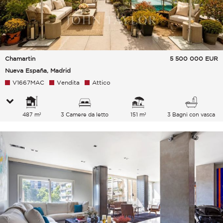
Chamartin
5 500 000
EUR
Nueva España, Madrid
V1667MAC
Vendita
Attico
487 m²
3 Camere da letto
151 m²
3 Bagni con vasca