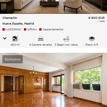
Chamartin
6 800
EUR
/ Mese
Nueva España, Madrid
L0323MAC
Affitto
Appartamento
404 m²
4 Camere da letto
3 Bagni con vasca
Piano 4/5
Esclusivo