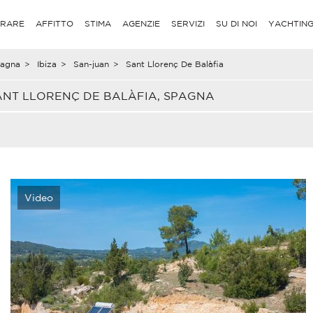
RARE
AFFITTO
STIMA
AGENZIE
SERVIZI
SU DI NOI
YACHTIN
agna
>
Ibiza
>
San-juan
>
Sant Llorenç De Balàfia
ANT LLORENÇ DE BALÀFIA, SPAGNA
Video