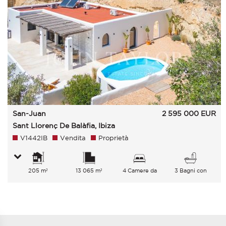
San-Juan
2 595 000
EUR
Sant Llorenç De Balàfia, Ibiza
V1442IB
Vendita
Proprietà
205 m²
13 065 m²
4 Camere da
3 Bagni con
letto
vasca