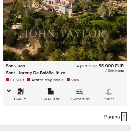
San-Juan
55 000
EUR
A partire da
/ Settimana
Sant Llorenç De Balàfia, Ibiza
L1139IB
Affitto stagionale
Villa
1 300 m²
200 000 m²
9 Camere da
Piscina
letto
Pagina
1