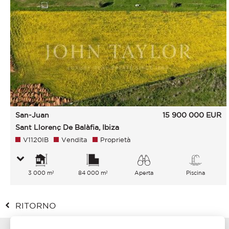
San-Juan
15 900 000
EUR
Sant Llorenç De Balàfia, Ibiza
V1120IB
Vendita
Proprietà
3 000 m²
84 000 m²
Aperta
Piscina
Giardino Sul
verde Colline Montagne
RITORNO