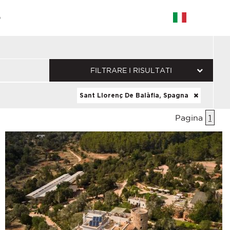
G
FILTRARE I RISULTATI
Sant Llorenç De Balàfia, Spagna
Pagina
1