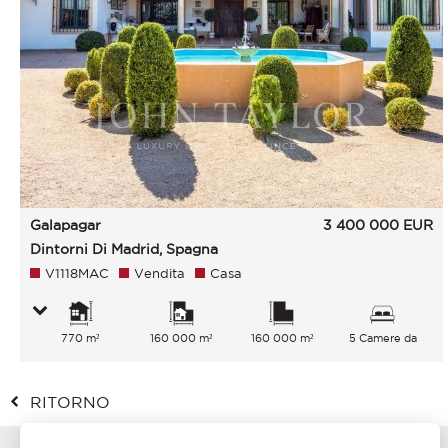
Galapagar
3 400 000
EUR
Dintorni Di Madrid, Spagna
V1118MAC
Vendita
Casa
770 m²
160 000 m²
160 000 m²
5 Camere da
letto
RITORNO