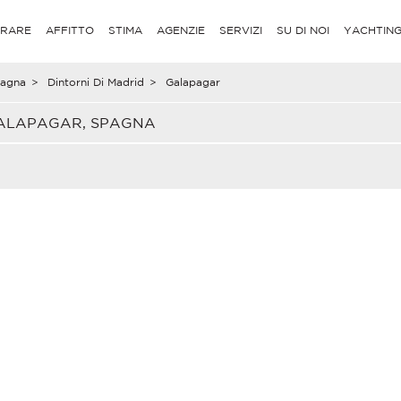
RARE
AFFITTO
STIMA
AGENZIE
SERVIZI
SU DI NOI
YACHTIN
agna
>
Dintorni Di Madrid
>
Galapagar
GALAPAGAR, SPAGNA