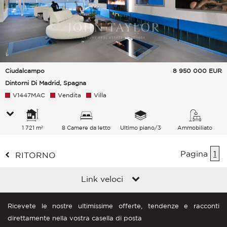
Ciudalcampo
8 950 000
EUR
Dintorni Di Madrid, Spagna
V1447MAC
Vendita
Villa
1 721 m²
8 Camere da letto
Ultimo piano/3
Ammobiliato
Pagina
1
RITORNO
Link veloci
Ricevete le nostre ultimissime offerte, tendenze e racconti
direttamente nella vostra casella di posta