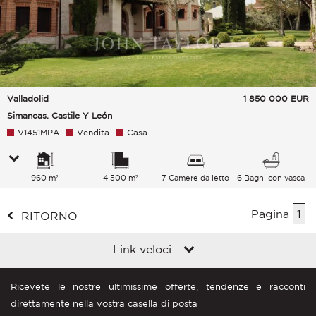
Valladolid
1 850 000
EUR
Simancas, Castile Y León
V1451MPA
Vendita
Casa
960 m²
4 500 m²
7 Camere da letto
6 Bagni con vasca
Pagina
1
RITORNO
Link veloci
Ricevete le nostre ultimissime offerte, tendenze e racconti
direttamente nella vostra casella di posta