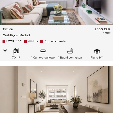
Tetuán
2 100
EUR
/ Mese
Castillejos, Madrid
L1739MAC
Affitto
Appartamento
70 m²
1 Camere da letto
1 Bagni con vasca
Piano 1/11