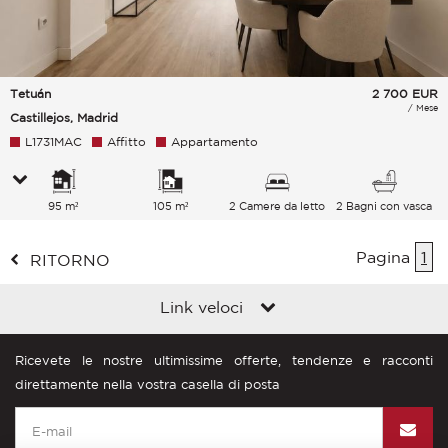
Tetuán
2 700
EUR
/ Mese
Castillejos, Madrid
L1731MAC
Affitto
Appartamento
95 m²
105 m²
2 Camere da letto
2 Bagni con vasca
Pagina
1
RITORNO
Link veloci
Ricevete le nostre ultimissime offerte, tendenze e racconti
direttamente nella vostra casella di posta