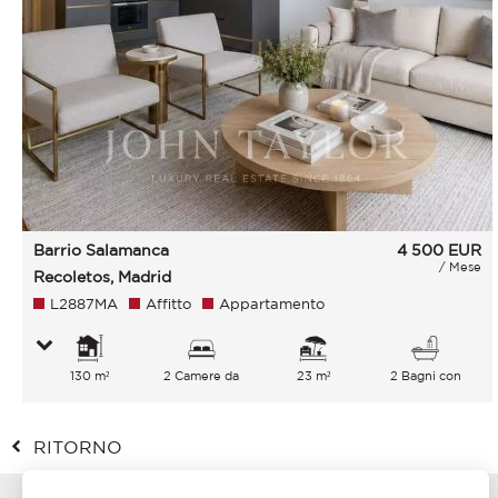
Barrio Salamanca
4 500
EUR
/ Mese
Recoletos, Madrid
L2887MA
Affitto
Appartamento
130 m²
2 Camere da
23 m²
2 Bagni con
letto
vasca
RITORNO