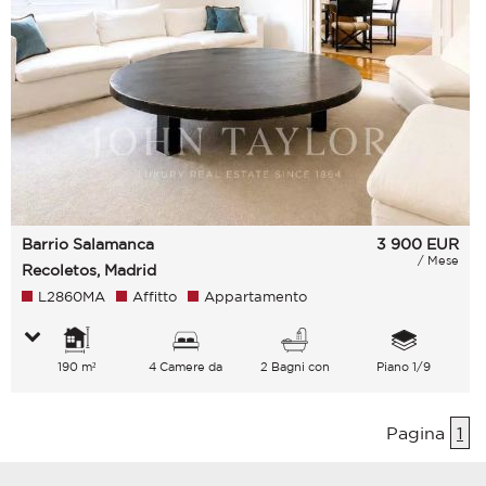
Barrio Salamanca
3 900
EUR
/ Mese
Recoletos, Madrid
L2860MA
Affitto
Appartamento
190 m²
4 Camere da
2 Bagni con
Piano 1/9
letto
vasca
Pagina
1