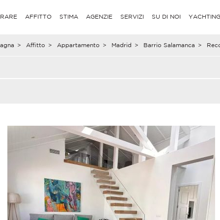
RARE
AFFITTO
STIMA
AGENZIE
SERVIZI
SU DI NOI
YACHTIN
agna
>
Affitto
>
Appartamento
>
Madrid
>
Barrio Salamanca
>
Reco
A