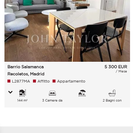
Barrio Salamanca
5 300
EUR
/ Mese
Recoletos, Madrid
L2877MA
Affitto
Appartamento
144 m²
3 Camere da
2 Bagni con
letto
vasca