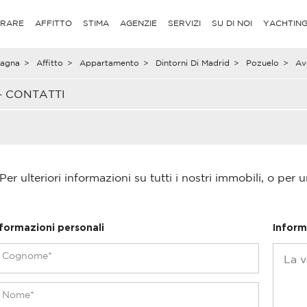
RARE
AFFITTO
STIMA
AGENZIE
SERVIZI
SU DI NOI
YACHTIN
agna
>
Affitto
>
Appartamento
>
Dintorni Di Madrid
>
Pozuelo
>
Av
– CONTATTI
Per ulteriori informazioni su tutti i nostri immobili, o per u
nformazioni personali
Inform