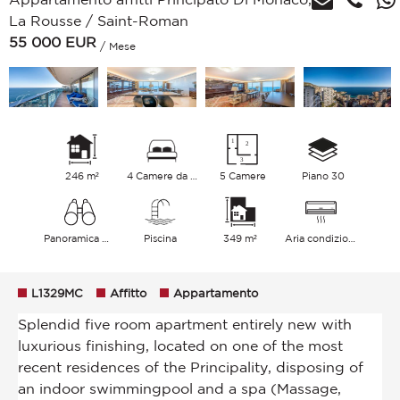
La Rousse / Saint-Roman
55 000
EUR
/ Mese
246 m²
4 Camere da letto
5 Camere
Piano 30
Panoramica Mare
Piscina
349 m²
Aria condizionata
L1329MC
Affitto
Appartamento