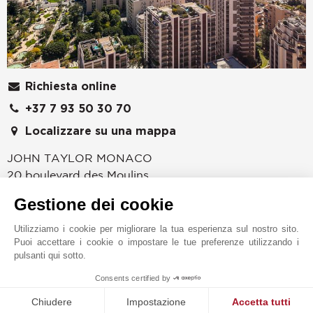
Richiesta online
+37 7 93 50 30 70
Localizzare su una mappa
JOHN TAYLOR MONACO
20 boulevard des Moulins
98000
MONACO
Gestione dei cookie
Monaco
,
PRINCIPATO DI MONACO
Utilizziamo i cookie per migliorare la tua esperienza sul nostro sito.
Fin dal 1864 l'agenzia John Taylor Monaco è
Puoi accettare i cookie o impostare le tue preferenze utilizzando i
specializzata nella vendita, l'affitto e la gestione di
pulsanti qui sotto.
beni immobili di prestigio. Scoprite con John Taylor
1
Consents certified by
Monaco una selezione di prodotti unica in vendita e in
MAKE ENQUIRY
affitto, appartamenti e ville su Monaco e la Francia.
Chiudere
Impostazione
Accetta tutti