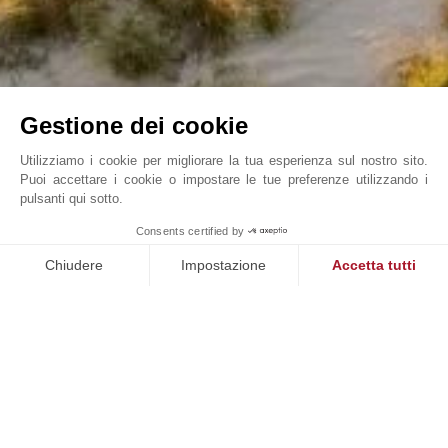
Gestione dei cookie
Utilizziamo i cookie per migliorare la tua esperienza sul nostro sito.
Puoi accettare i cookie o impostare le tue preferenze utilizzando i
pulsanti qui sotto.
Spatia Melides , Secluded retreat, Villa 526 sqm ...
Consents certified by
John Taylor Comporta - V0186CP
Chiudere
Impostazione
Accetta tutti
Piattaforma di Gestione del Consenso: Personalizza le tue opzi
Axeptio consent
La nostra piattaforma ti consente di personalizzare e gestire le
NOSTRI SUCCESSI
VENDUTO