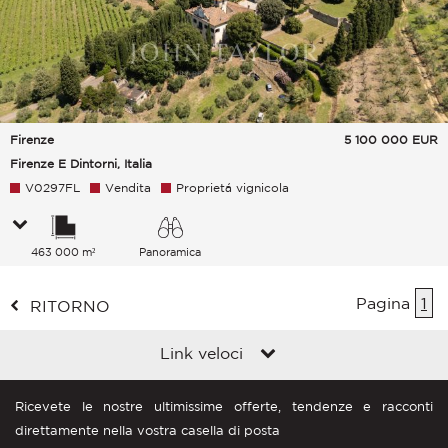
Firenze
5 100 000
EUR
Firenze E Dintorni, Italia
V0297FL
Vendita
Proprietá vignicola
463 000 m²
Panoramica
Pagina
1
RITORNO
Link veloci
Ricevete le nostre ultimissime offerte, tendenze e racconti
direttamente nella vostra casella di posta