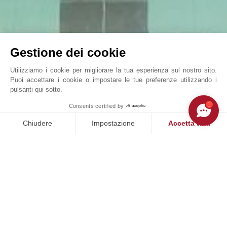
Gestione dei cookie
Utilizziamo i cookie per migliorare la tua esperienza sul nostro sito.
Puoi accettare i cookie o impostare le tue preferenze utilizzando i
pulsanti qui sotto.
VILLA SONGE
1
Consents certified by
John Taylor Cap Ferret - L0091CF
Chiudere
Impostazione
Accetta tutti
Piattaforma di Gestione del Consenso: Personalizza le tue opzi
Axeptio consent
La nostra piattaforma ti consente di personalizzare e gestire le
NOSTRI SUCCESSI
VENDUTO
tà