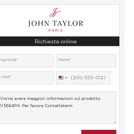
Richiesta online
United
States
+1