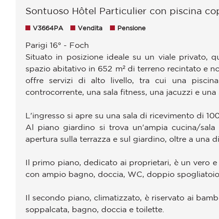
Sontuoso Hôtel Particulier con piscina co
V3664PA
Vendita
Pensione
Parigi 16° - Foch
Situato in posizione ideale su un viale privato, q
spazio abitativo in 652 m² di terreno recintato e n
offre servizi di alto livello, tra cui una pis
controcorrente, una sala fitness, una jacuzzi e una
L'ingresso si apre su una sala di ricevimento di 1
Al piano giardino si trova un'ampia cucina/sala
apertura sulla terrazza e sul giardino, oltre a una di
Il primo piano, dedicato ai proprietari, è un vero
con ampio bagno, doccia, WC, doppio spogliatoio (
Il secondo piano, climatizzato, è riservato ai bambi
soppalcata, bagno, doccia e toilette.