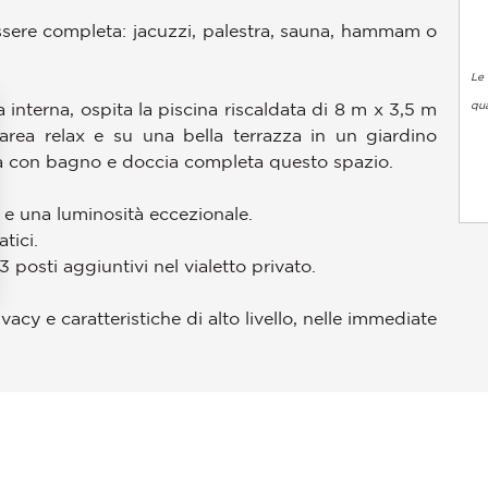
nessere completa: jacuzzi, palestra, sauna, hammam o
Le 
qua
nterna, ospita la piscina riscaldata di 8 m x 3,5 m
area relax e su una bella terrazza in un giardino
ata con bagno e doccia completa questo spazio.
 e una luminosità eccezionale.
tici.
3 posti aggiuntivi nel vialetto privato.
cy e caratteristiche di alto livello, nelle immediate
pzioni
 le tue impostazioni sulla privacy, garantendo la conformità alle
Ospedale/Clinica
Parcheggio Pubblico
Parco