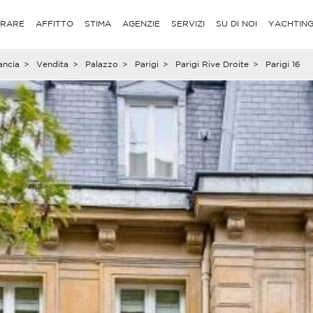
RARE
AFFITTO
STIMA
AGENZIE
SERVIZI
SU DI NOI
YACHTIN
ancia
>
Vendita
>
Palazzo
>
Parigi
>
Parigi Rive Droite
>
Parigi 16