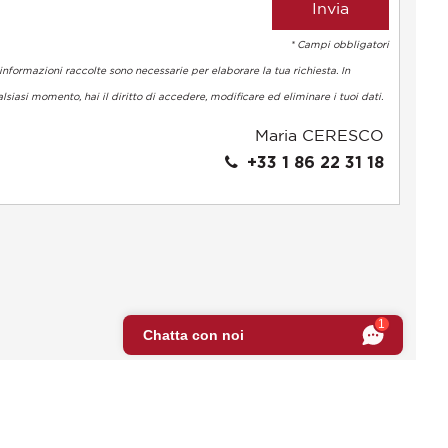
* Campi obbligatori
informazioni raccolte sono necessarie per elaborare la tua richiesta. In
lsiasi momento, hai il diritto di accedere, modificare ed eliminare i tuoi dati.
Maria CERESCO
+33 1 86 22 31 18
 normative. Personalizza le tue preferenze per controllare come l
1
Chatta con noi