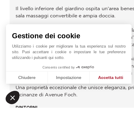
Il livello inferiore del giardino ospita un'area be
sala massaggi convertibile e ampia doccia.
Una dependance adiacente, collegata da una scala i
Gestione dei cookie
con impianto controcorrente, che si apre su un'
d'inverno con vista sul giardino. Una suite separ
Utilizziamo i cookie per migliorare la tua esperienza sul nostro
sito. Puoi accettare i cookie o impostare le tue preferenze
utilizzando i pulsanti qui sotto.
L'ambiente tranquillo e sicuro offre volumi superbi
Sistemi di allarme interni ed esterni, cancelli automa
Consents certified by
Capacità di parcheggio: 3-4 veicoli all'interno, più 
Chiudere
Impostazione
Accetta tutti
Una proprietà eccezionale che unisce eleganza, priva
Piattaforma di Gestione del Consenso: Personalizza le tue o
Axeptio consent
vicinanze di Avenue Foch.
La nostra piattaforma ti consente di personalizzare e gestire
DINTORNI
Autobus
Autostrada
Centro