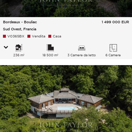
Bordeaux - Bouliac
1 499 000
EUR
Sud Ovest, Francia
V0365BX
Vendita
Casa
236 m²
18 500 m²
3 Camere da letto
6 Camere