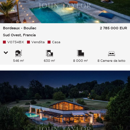
Bordeaux - Bouliac
2 785 000
EUR
Sud Ovest, Francia
V0734BX
Vendita
Casa
546 m²
630 m²
8 000 m²
8 Camere da letto