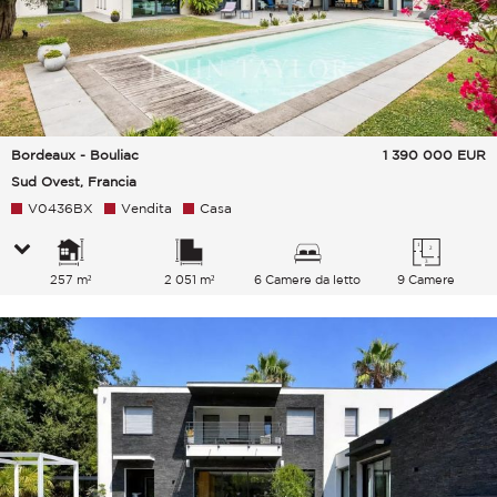
Bordeaux - Bouliac
1 390 000
EUR
Sud Ovest, Francia
V0436BX
Vendita
Casa
257 m²
2 051 m²
6 Camere da letto
9 Camere