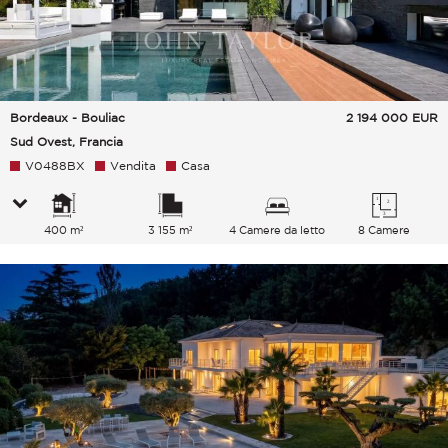
Bordeaux - Bouliac
2 194 000
EUR
Sud Ovest, Francia
V0488BX
Vendita
Casa
400 m²
3 155 m²
4 Camere da letto
8 Camere