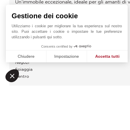
Un’immobile eccezionale, ideale per gli amanti di v
Azzurra.
Gestione dei cookie
Dossier completo e visita su richiesta.
Utilizziamo i cookie per migliorare la tua esperienza sul nostro
sito. Puoi accettare i cookie o impostare le tue preferenze
DIAGNOSTICA ENERGETICA
utilizzando i pulsanti qui sotto.
Consents certified by
DINTORNI
Chiudere
Impostazione
Accetta tutti
Negozi
Piattaforma di Gestione del Consenso: Personalizza le tue o
Axeptio consent
Spiaggia
La nostra piattaforma ti consente di personalizzare e gestire
Centro
JOHN TAYLOR SAINT-JE