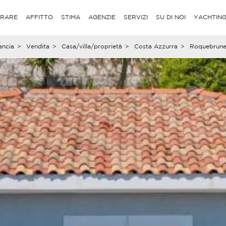
RARE
AFFITTO
STIMA
AGENZIE
SERVIZI
SU DI NOI
YACHTIN
ancia
>
Vendita
>
Casa/villa/proprietà
>
Costa Azzurra
>
Roquebrune