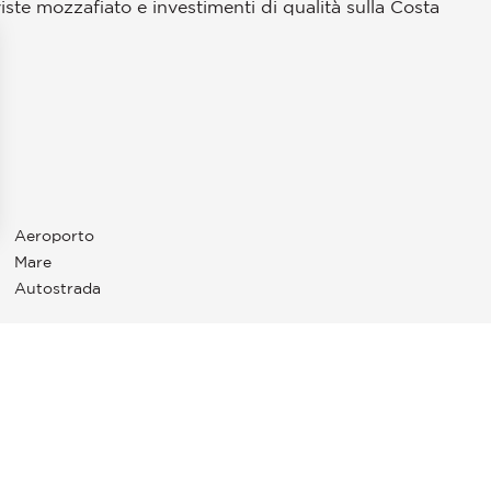
iste mozzafiato e investimenti di qualità sulla Costa
Aeroporto
pzioni
Mare
 le tue impostazioni sulla privacy, garantendo la conformità alle
Autostrada
AN-CAP-FERRAT
L'agenzia John Taylor di Saint-Jean Cap Ferrat è
specializzata nella vendita, nell'affitto e nella