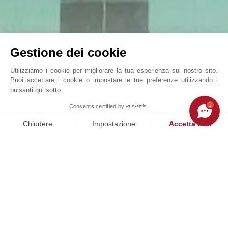
Gestione dei cookie
Utilizziamo i cookie per migliorare la tua esperienza sul nostro sito.
Puoi accettare i cookie o impostare le tue preferenze utilizzando i
pulsanti qui sotto.
VILLA SONGE
1
Consents certified by
John Taylor Cap Ferret - L0091CF
Chiudere
Impostazione
Accetta tutti
Piattaforma di Gestione del Consenso: Personalizza le tue opzi
Axeptio consent
La nostra piattaforma ti consente di personalizzare e gestire le
NOSTRI SUCCESSI
VENDUTO
tà