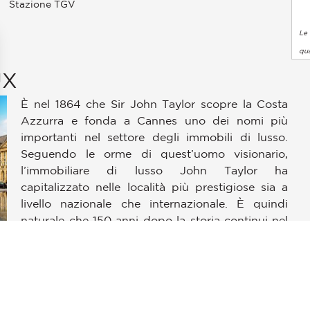
Stazione TGV
Le 
qua
UX
È nel 1864 che Sir John Taylor scopre la Costa
Azzurra e fonda a Cannes uno dei nomi più
importanti nel settore degli immobili di lusso.
Seguendo le orme di quest’uomo visionario,
l’immobiliare di lusso John Taylor ha
pzioni
capitalizzato nelle località più prestigiose sia a
 le tue impostazioni sulla privacy, garantendo la conformità alle
livello nazionale che internazionale. È quindi
naturale che 150 anni dopo la storia continui nel
sud-ovest della Francia. Il gruppo è lieto di
portare la sua esperienza in una nuova regione
ricca di fascino e con uno stile di vita
eccezionale. Specializzato nel settore delle
proprietà di fascia alta, il team de John Taylor