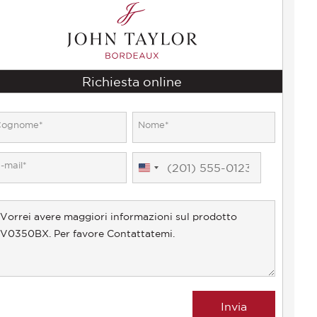
Richiesta online
United
States
+1