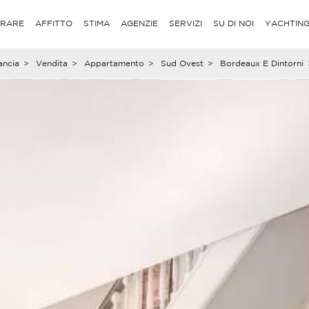
RARE
AFFITTO
STIMA
AGENZIE
SERVIZI
SU DI NOI
YACHTIN
ancia
>
Vendita
>
Appartamento
>
Sud Ovest
>
Bordeaux E Dintorni