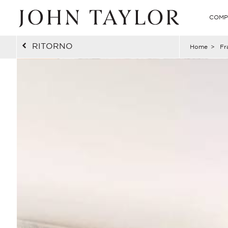
COMP
RITORNO
Home
>
Fr