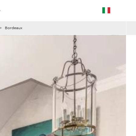
G
>
Bordeaux