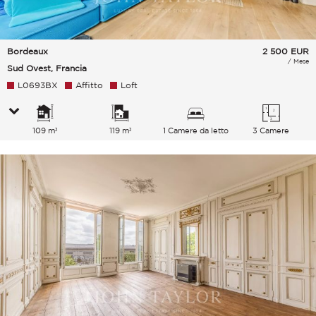
Bordeaux
2 500
EUR
/ Mese
Sud Ovest, Francia
L0693BX
Affitto
Loft
109 m²
119 m²
1 Camere da letto
3 Camere