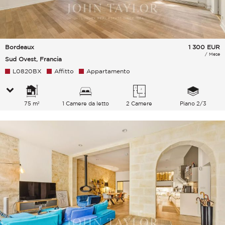
Bordeaux
1 300
EUR
/ Mese
Sud Ovest, Francia
L0820BX
Affitto
Appartamento
75 m²
1 Camere da letto
2 Camere
Piano 2/3