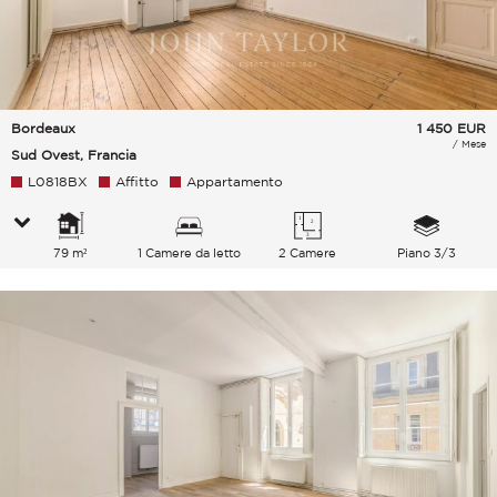
Bordeaux
1 450
EUR
/ Mese
Sud Ovest, Francia
L0818BX
Affitto
Appartamento
79 m²
1 Camere da letto
2 Camere
Piano 3/3