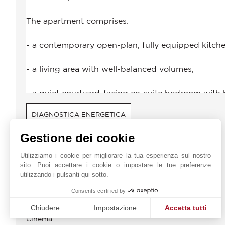
DIAGNOSTICA ENERGETICA
Gestione dei cookie
DINTORNI
Utilizziamo i cookie per migliorare la tua esperienza sul nostro
Autobus
sito. Puoi accettare i cookie o impostare le tue preferenze
Autostazione
utilizzando i pulsanti qui sotto.
Autostrada
Consents certified by
Centro
Centro Congressi
Chiudere
Impostazione
Accetta tutti
Cinema
Piattaforma di Gestione del Consenso: Personalizza le tue o
Axeptio consent