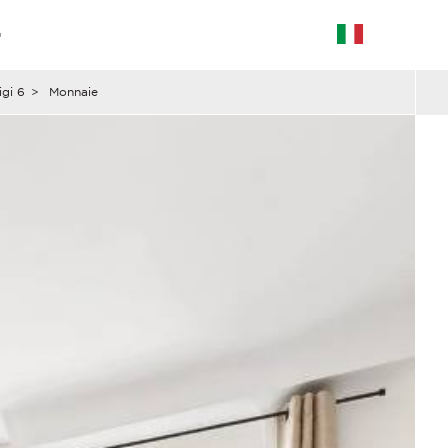
G
igi 6
>
Monnaie