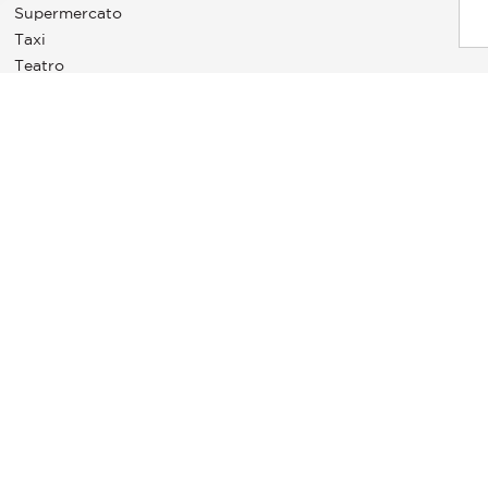
Supermercato
 le tue impostazioni sulla privacy, garantendo la conformità alle
Taxi
Teatro
Tennis
Università
l sito web GeoHazards.
georisques.gouv.fr
la legge n. 65-557 del 10 luglio 1965 e dell'articolo L.615-6 del Codice civile.