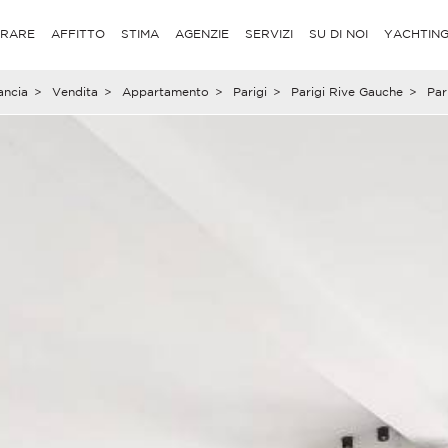
RARE
AFFITTO
STIMA
AGENZIE
SERVIZI
SU DI NOI
YACHTIN
ancia
>
Vendita
>
Appartamento
>
Parigi
>
Parigi Rive Gauche
>
Par