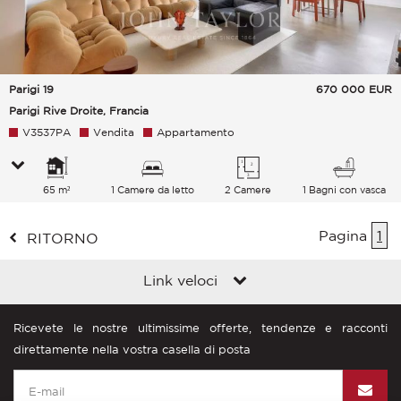
Parigi 19
670 000
EUR
Parigi Rive Droite, Francia
V3537PA
Vendita
Appartamento
65 m²
1 Camere da letto
2 Camere
1 Bagni con vasca
Pagina
1
RITORNO
Link veloci
Ricevete le nostre ultimissime offerte, tendenze e racconti
direttamente nella vostra casella di posta