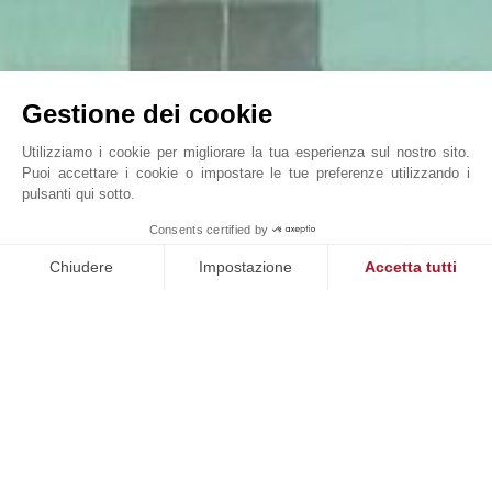
Gestione dei cookie
Utilizziamo i cookie per migliorare la tua esperienza sul nostro sito.
Puoi accettare i cookie o impostare le tue preferenze utilizzando i
pulsanti qui sotto.
VILLA SONGE
Consents certified by
John Taylor Cap Ferret - L0091CF
Chiudere
Impostazione
Accetta tutti
Piattaforma di Gestione del Consenso: Personalizza le tue opzi
Axeptio consent
La nostra piattaforma ti consente di personalizzare e gestire le
NOSTRI SUCCESSI
VENDUTO
tà