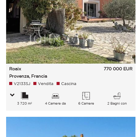
Roaix
770 000
EUR
Provenza, Francia
V2133SJ
Vendita
Cascina
3 720 m²
4 Camere da
6 Camere
2 Bagni con
letto
vasca