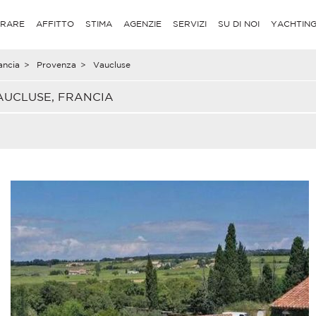
RARE
AFFITTO
STIMA
AGENZIE
SERVIZI
SU DI NOI
YACHTIN
ancia
>
Provenza
>
Vaucluse
AUCLUSE, FRANCIA