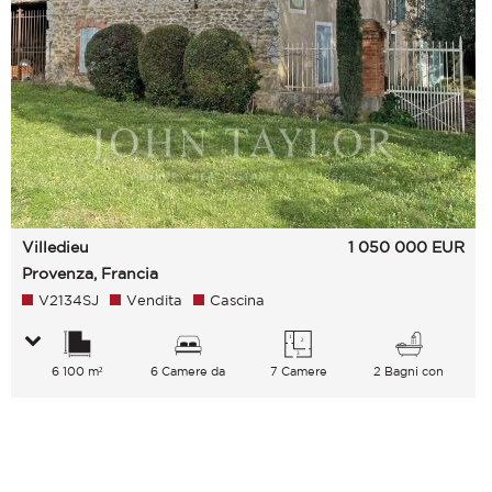
Villedieu
1 050 000
EUR
Provenza, Francia
V2134SJ
Vendita
Cascina
6 100 m²
6 Camere da
7 Camere
2 Bagni con
letto
vasca