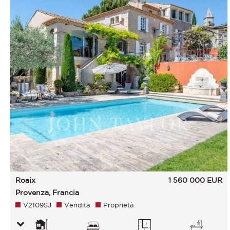
Roaix
1 560 000
EUR
Provenza, Francia
V2109SJ
Vendita
Proprietà