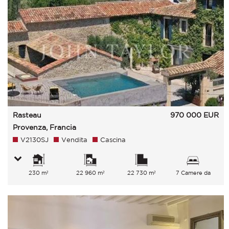
Rasteau
970 000
EUR
Provenza, Francia
V2130SJ
Vendita
Cascina
230 m²
22 960 m²
22 730 m²
7 Camere da
letto