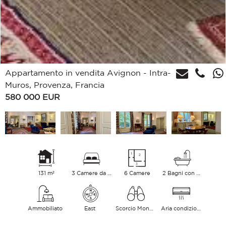
Appartamento in vendita Avignon - Intra-
Muros, Provenza, Francia
580 000
EUR
131 m²
3 Camere da letto
6 Camere
2 Bagni con vasca
Ammobiliato
East
Scorcio Monumento
Aria condizionata