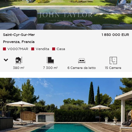
Saint-Cyr-Sur-Mer
1 850 000
EUR
Provenza, Francia
V0007MAR
Vendita
Casa
380 m²
7 300 m²
6 Camere da letto
15 Camere