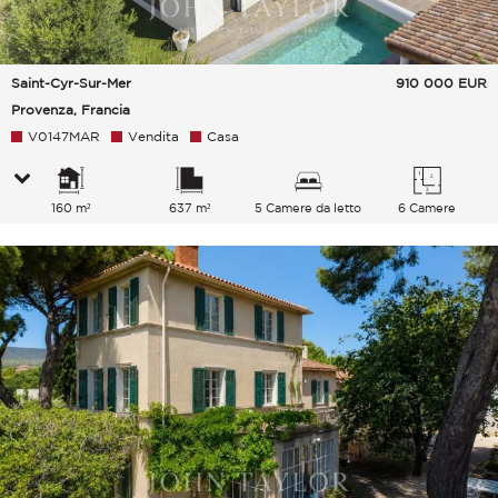
Saint-Cyr-Sur-Mer
910 000
EUR
Provenza, Francia
V0147MAR
Vendita
Casa
160 m²
637 m²
5 Camere da letto
6 Camere