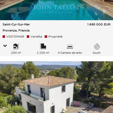
Saint-Cyr-Sur-Mer
1 695 000
EUR
Provenza, Francia
V0070MAR
Vendita
Proprietà
200 m²
2 200 m²
4 Camere da letto
South