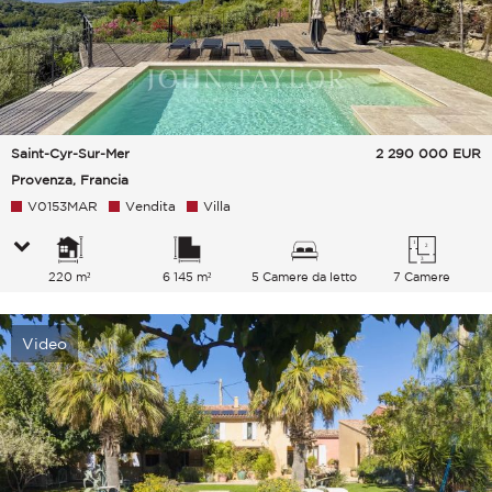
Saint-Cyr-Sur-Mer
2 290 000
EUR
Provenza, Francia
V0153MAR
Vendita
Villa
220 m²
6 145 m²
5 Camere da letto
7 Camere
Video