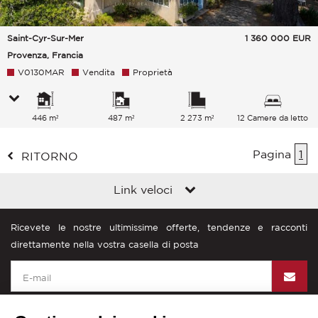
Saint-Cyr-Sur-Mer
1 360 000
EUR
Provenza, Francia
V0130MAR
Vendita
Proprietà
446 m²
487 m²
2 273 m²
12 Camere da letto
Pagina
1
RITORNO
Link veloci
Ricevete le nostre ultimissime offerte, tendenze e racconti
direttamente nella vostra casella di posta