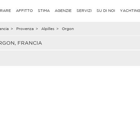
RARE
AFFITTO
STIMA
AGENZIE
SERVIZI
SU DI NOI
YACHTIN
ancia
>
Provenza
>
Alpilles
>
Orgon
RGON, FRANCIA