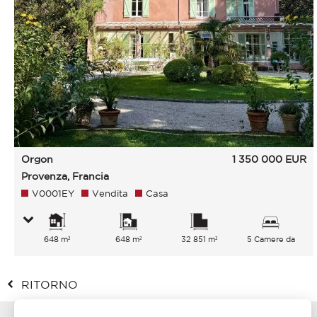
Orgon
1 350 000
EUR
Provenza, Francia
V0001EY
Vendita
Casa
648 m²
648 m²
32 851 m²
5 Camere da
letto
RITORNO