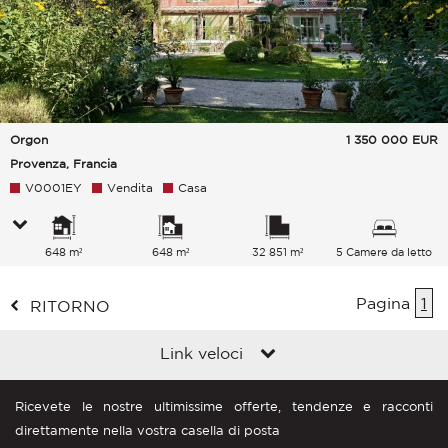
Orgon
1 350 000
EUR
Provenza, Francia
V0001EY
Vendita
Casa
648 m²
648 m²
32 851 m²
5 Camere da letto
Pagina
1
RITORNO
Link veloci
Ricevete le nostre ultimissime offerte, tendenze e racconti
direttamente nella vostra casella di posta