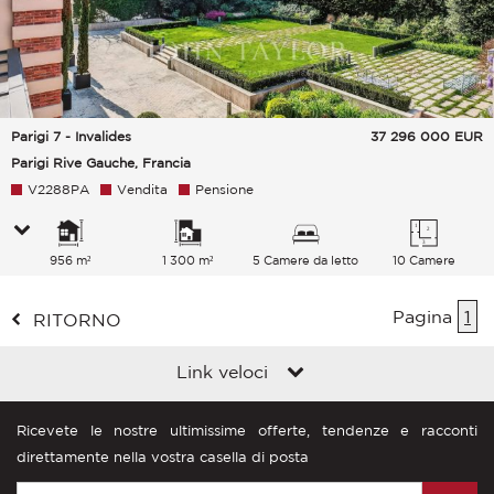
Parigi 7 - Invalides
37 296 000
EUR
Parigi Rive Gauche, Francia
V2288PA
Vendita
Pensione
956 m²
1 300 m²
5 Camere da letto
10 Camere
Pagina
1
RITORNO
Link veloci
Ricevete le nostre ultimissime offerte, tendenze e racconti
direttamente nella vostra casella di posta