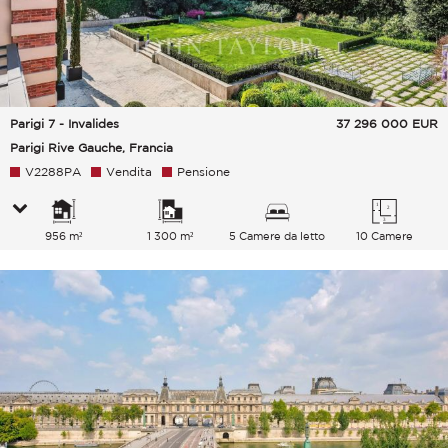
Parigi 7 - Invalides
37 296 000
EUR
Parigi Rive Gauche, Francia
V2288PA
Vendita
Pensione
956 m²
1 300 m²
5 Camere da letto
10 Camere