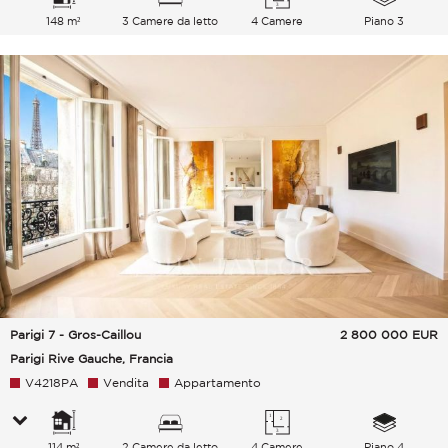
148 m²
3 Camere da letto
4 Camere
Piano 3
Parigi 7 - Gros-Caillou
2 800 000
EUR
Parigi Rive Gauche, Francia
V4218PA
Vendita
Appartamento
114 m²
2 Camere da letto
4 Camere
Piano 4