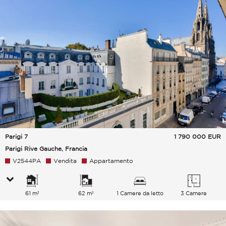
Parigi 7
1 790 000
EUR
Parigi Rive Gauche, Francia
V2544PA
Vendita
Appartamento
61 m²
62 m²
1 Camere da letto
3 Camere