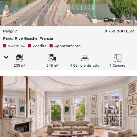
Parigi 7
8 750 000
EUR
Parigi Rive Gauche, Francia
V4276PA
Vendita
Appartamento
235 m²
246 m²
4 Camere da letto
7 Camere