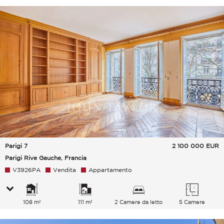
Parigi 7
2 100 000
EUR
Parigi Rive Gauche, Francia
V3926PA
Vendita
Appartamento
108 m²
111 m²
2 Camere da letto
5 Camere