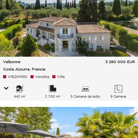
Valbonne
3 290 000
EUR
Costa Azzurra, Francia
V1620MGS
Vendita
Villa
442 m²
2 700 m²
5 Camere da letto
9 Camere