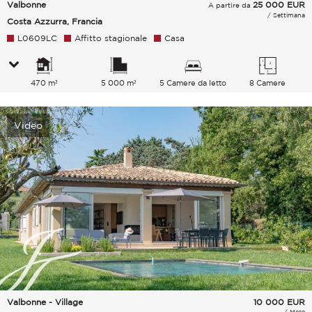
Valbonne
25 000
EUR
A partire da
/ Settimana
Costa Azzurra, Francia
L0609LC
Affitto stagionale
Casa
470 m²
5 000 m²
5 Camere da letto
8 Camere
Video
Valbonne - Village
10 000
EUR
/ Mese