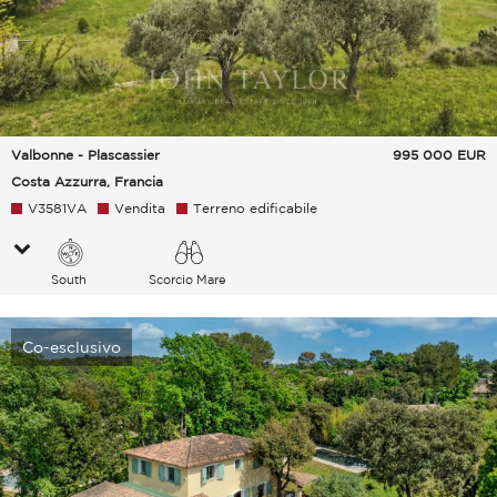
Valbonne - Plascassier
995 000
EUR
Costa Azzurra, Francia
V3581VA
Vendita
Terreno edificabile
South
Scorcio Mare
Co-esclusivo