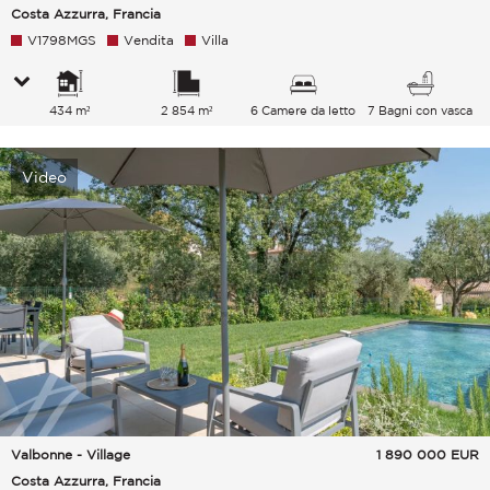
Costa Azzurra, Francia
V1798MGS
Vendita
Villa
434 m²
2 854 m²
6 Camere da letto
7 Bagni con vasca
Video
Valbonne - Village
1 890 000
EUR
Costa Azzurra, Francia