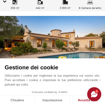
355 m²
442 m²
3 910 m²
6 Camere da letto
Gestione dei cookie
Utilizziamo i cookie per migliorare la tua esperienza sul nostro sito.
Puoi accettare i cookie o impostare le tue preferenze utilizzando i
Valbonne
25 000
EUR
A partire da
pulsanti qui sotto.
/ Settimana
Costa Azzurra, Francia
1
Consents certified by
L0574LC
Affitto stagionale
Casa
Chiudere
Impostazione
Accetta tutti