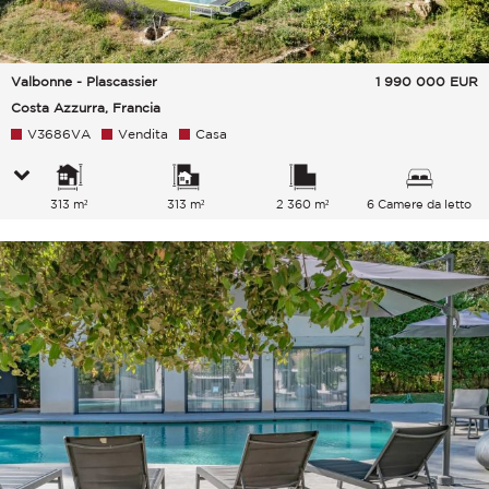
Valbonne - Plascassier
1 990 000
EUR
Costa Azzurra, Francia
V3686VA
Vendita
Casa
313 m²
313 m²
2 360 m²
6 Camere da letto