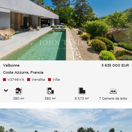
Valbonne
3 635 000
EUR
Costa Azzurra, Francia
V3746VA
Vendita
Villa
380 m²
380 m²
6 573 m²
7 Camere da letto