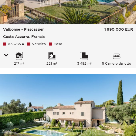
Valbonne - Plascassier
1 990 000
EUR
Costa Azzurra, Francia
V3573VA
Vendita
Casa
217 m²
221 m²
3 492 m²
5 Camere da letto