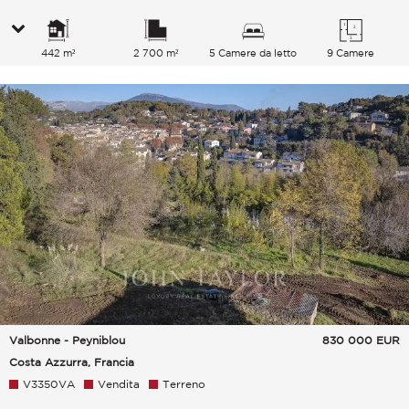
442 m²
2 700 m²
5 Camere da letto
9 Camere
Valbonne - Peyniblou
830 000
EUR
Costa Azzurra, Francia
V3350VA
Vendita
Terreno