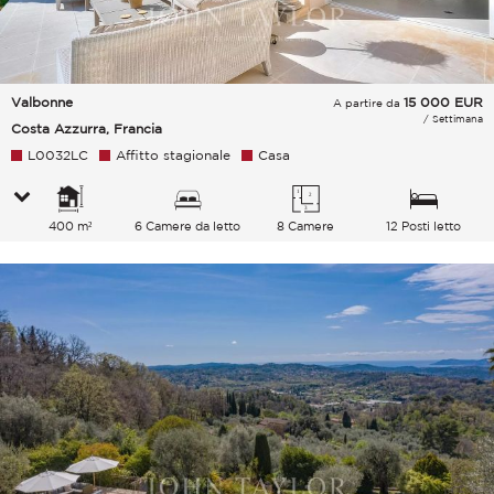
Valbonne
15 000
EUR
A partire da
/ Settimana
Costa Azzurra, Francia
L0032LC
Affitto stagionale
Casa
400 m²
6 Camere da letto
8 Camere
12 Posti letto