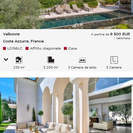
Valbonne
9 500
EUR
A partire da
/ Settimana
Costa Azzurra, Francia
L0156LC
Affitto stagionale
Casa
235 m²
3 200 m²
3 Camere da letto
5 Camere