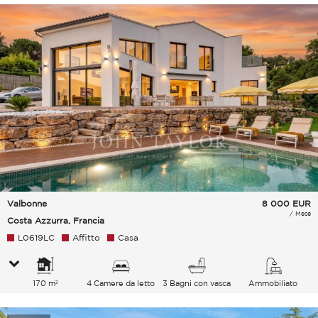
Valbonne
8 000
EUR
/ Mese
Costa Azzurra, Francia
L0619LC
Affitto
Casa
170 m²
4 Camere da letto
3 Bagni con vasca
Ammobiliato