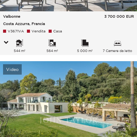
Valbonne
3 700 000
EUR
Costa Azzurra, Francia
V3671VA
Vendita
Casa
544 m²
564 m²
5 000 m²
7 Camere da letto
Video