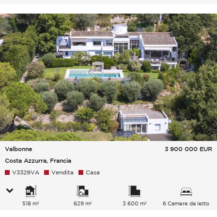
Valbonne
3 900 000
EUR
Costa Azzurra, Francia
V3329VA
Vendita
Casa
518 m²
629 m²
3 600 m²
6 Camere da letto