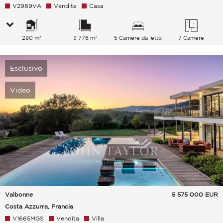
V2989VA
Vendita
Casa
280 m²
3 776 m²
5 Camere da letto
7 Camere
Esclusivo
Video
Valbonne
5 575 000
EUR
Costa Azzurra, Francia
V1665MGS
Vendita
Villa