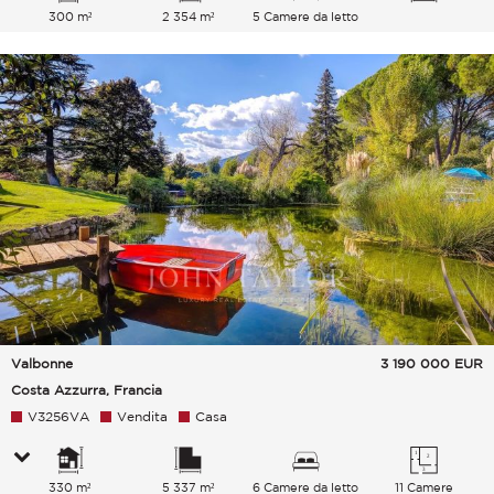
300 m²
2 354 m²
5 Camere da letto
Valbonne
3 190 000
EUR
Costa Azzurra, Francia
V3256VA
Vendita
Casa
330 m²
5 337 m²
6 Camere da letto
11 Camere