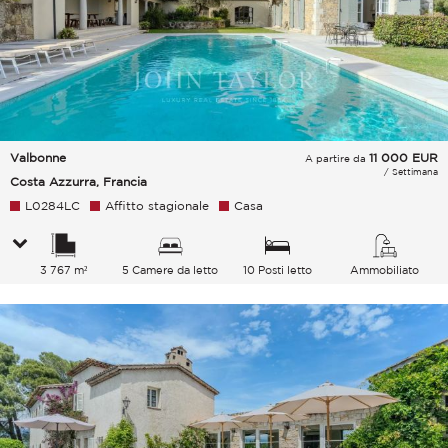
Valbonne
11 000
EUR
A partire da
/ Settimana
Costa Azzurra, Francia
L0284LC
Affitto stagionale
Casa
3 767 m²
5 Camere da letto
10 Posti letto
Ammobiliato