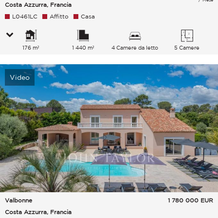
Costa Azzurra, Francia
L0461LC
Affitto
Casa
176 m²
1 440 m²
4 Camere da letto
5 Camere
Video
Valbonne
1 780 000
EUR
Costa Azzurra, Francia