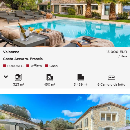
Valbonne
15 000
EUR
/ Mese
Costa Azzurra, Francia
L0605LC
Affitto
Casa
323 m²
450 m²
3 459 m²
6 Camere da letto