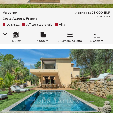
Valbonne
25 000
EUR
A partire da
/ Settimana
Costa Azzurra, Francia
L0578LC
Affitto stagionale
Villa
420 m²
4 000 m²
5 Camere da letto
8 Camere