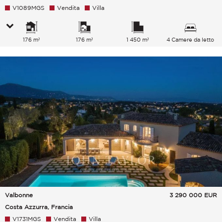
V1089MGS
Vendita
Villa
176 m²
176 m²
1 450 m²
4 Camere da letto
Valbonne
3 290 000
EUR
Costa Azzurra, Francia
V1731MGS
Vendita
Villa