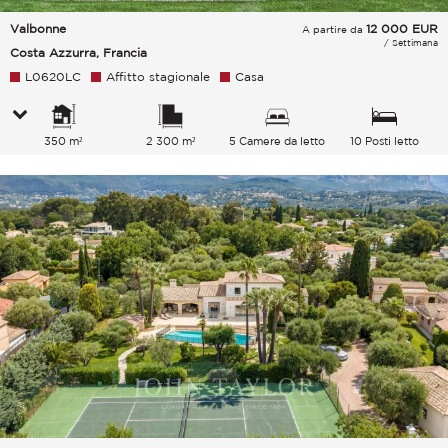
Valbonne
12 000
EUR
A partire da
/ Settimana
Costa Azzurra, Francia
L0620LC
Affitto stagionale
Casa
350 m²
2 300 m²
5 Camere da letto
10 Posti letto