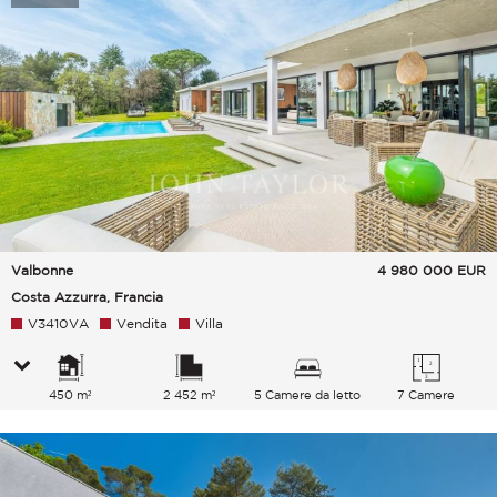
Valbonne
4 980 000
EUR
Costa Azzurra, Francia
V3410VA
Vendita
Villa
450 m²
2 452 m²
5 Camere da letto
7 Camere