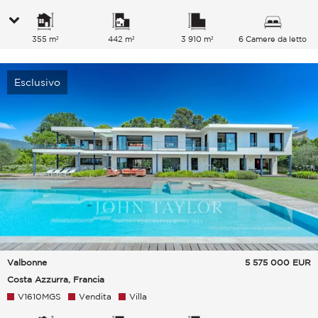
355 m²
442 m²
3 910 m²
6 Camere da letto
Esclusivo
Valbonne
5 575 000
EUR
Costa Azzurra, Francia
V1610MGS
Vendita
Villa