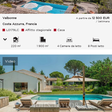
Valbonne
12 500
EUR
A partire da
/ Settimana
Costa Azzurra, Francia
L0179LC
Affitto stagionale
Casa
220 m²
1 900 m²
4 Camere da letto
8 Posti letto
Video