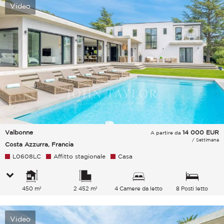
Video
Valbonne
14 000
EUR
A partire da
/ Settimana
Costa Azzurra, Francia
L0608LC
Affitto stagionale
Casa
450 m²
2 452 m²
4 Camere da letto
8 Posti letto
Video