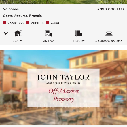
Valbonne
3 990 000
EUR
Costa Azzurra, Francia
V3694VA
Vendita
Casa
364 m²
364 m²
4 130 m²
5 Camere da letto