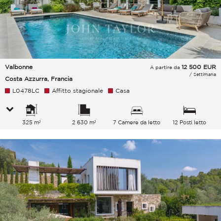
Valbonne
12 500
EUR
A partire da
/ Settimana
Costa Azzurra, Francia
L0478LC
Affitto stagionale
Casa
325 m²
2 630 m²
7 Camere da letto
12 Posti letto