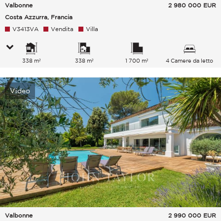
Valbonne
2 980 000
EUR
Costa Azzurra, Francia
V3413VA
Vendita
Villa
338 m²
338 m²
1 700 m²
4 Camere da letto
Video
Valbonne
2 990 000
EUR