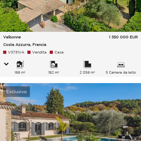
Valbonne
1 350 000
EUR
Costa Azzurra, Francia
V3731VA
Vendita
Casa
168 m²
182 m²
2 058 m²
5 Camere da letto
Esclusivo