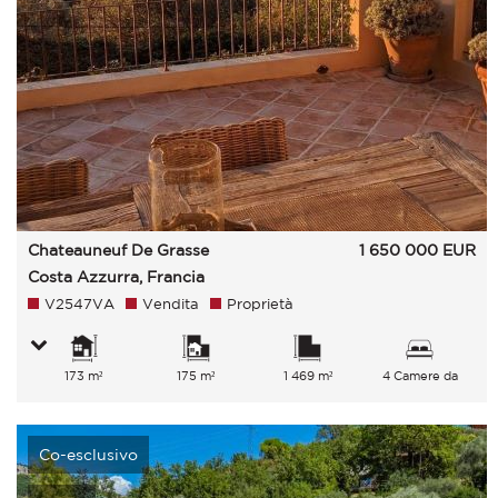
Chateauneuf De Grasse
1 650 000
EUR
Costa Azzurra, Francia
V2547VA
Vendita
Proprietà
173 m²
175 m²
1 469 m²
4 Camere da
letto
Co-esclusivo