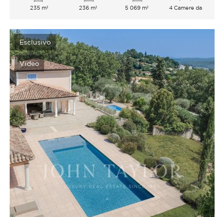
235 m²
236 m²
5 069 m²
4 Camere da
letto
Esclusivo
Video