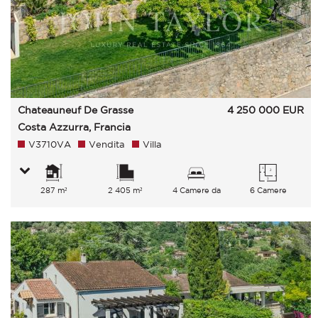
Chateauneuf De Grasse
4 250 000
EUR
Costa Azzurra, Francia
V3710VA
Vendita
Villa
287 m²
2 405 m²
4 Camere da
6 Camere
letto