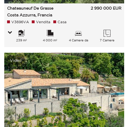
Chateauneuf De Grasse
2 990 000
EUR
Costa Azzurra, Francia
V3696VA
Vendita
Casa
239 m²
4 000 m²
4 Camere da
7 Camere
letto
Video