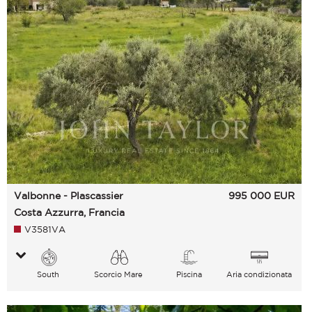
Valbonne - Plascassier
995 000
EUR
Costa Azzurra, Francia
V3581VA
South
Scorcio Mare
Piscina
Aria condizionata