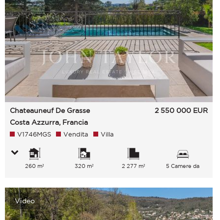
Chateauneuf De Grasse
2 550 000
EUR
Costa Azzurra, Francia
V1746MGS
Vendita
Villa
260 m²
320 m²
2 277 m²
5 Camere da
letto
Video