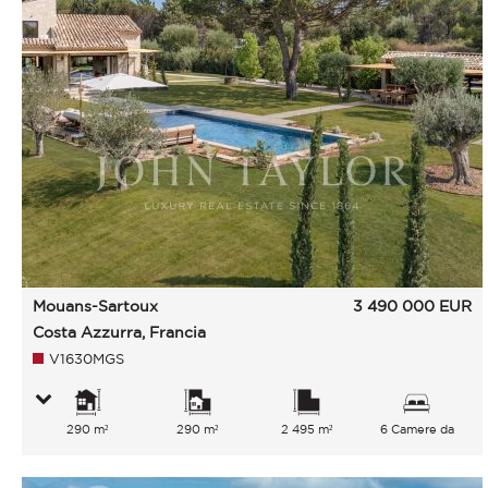
Mouans-Sartoux
3 490 000
EUR
Costa Azzurra, Francia
V1630MGS
290 m²
290 m²
2 495 m²
6 Camere da
letto