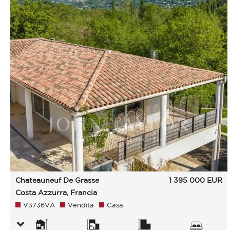
Chateauneuf De Grasse
1 395 000
EUR
Costa Azzurra, Francia
V3736VA
Vendita
Casa