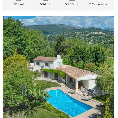
305 m²
504 m²
5 800 m²
7 Camere da
letto