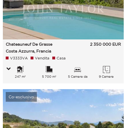
Chateauneuf De Grasse
2 350 000
EUR
Costa Azzurra, Francia
V3333VA
Vendita
Casa
247 m²
5 700 m²
5 Camere da
9 Camere
letto
Co-esclusivo