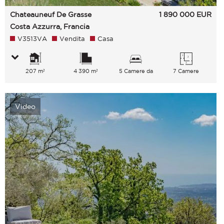
Chateauneuf De Grasse
1 890 000
EUR
Costa Azzurra, Francia
V3513VA
Vendita
Casa
207 m²
4 390 m²
5 Camere da
7 Camere
letto
Video