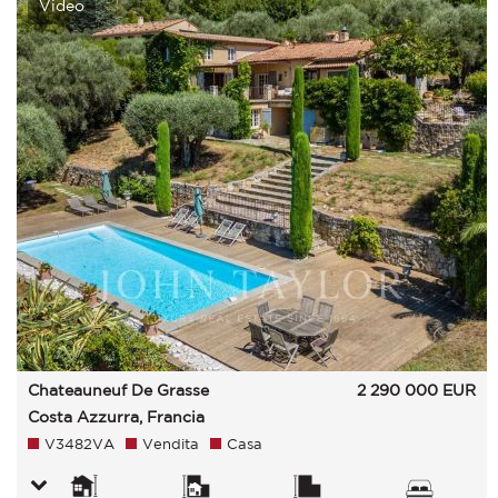
Video
Chateauneuf De Grasse
2 290 000
EUR
Costa Azzurra, Francia
V3482VA
Vendita
Casa