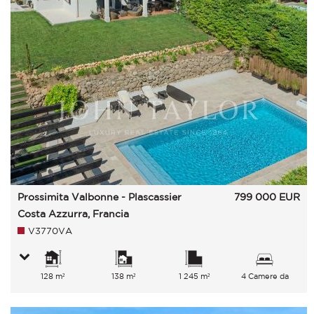
Prossimita Valbonne - Plascassier
799 000
EUR
Costa Azzurra, Francia
V3770VA
128 m²
138 m²
1 245 m²
4 Camere da
letto