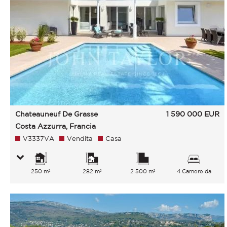
Chateauneuf De Grasse
1 590 000
EUR
Costa Azzurra, Francia
V3337VA
Vendita
Casa
250 m²
282 m²
2 500 m²
4 Camere da
letto