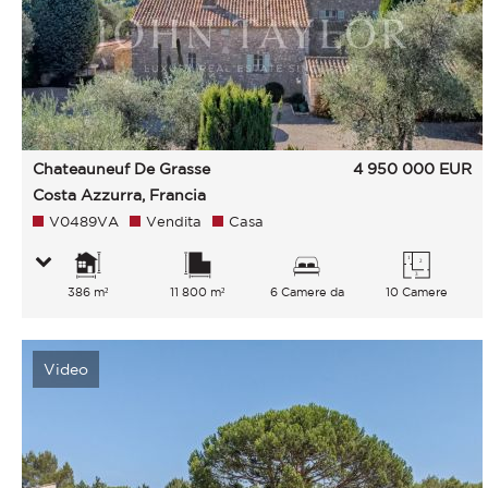
Chateauneuf De Grasse
4 950 000
EUR
Costa Azzurra, Francia
V0489VA
Vendita
Casa
386 m²
11 800 m²
6 Camere da
10 Camere
letto
Video