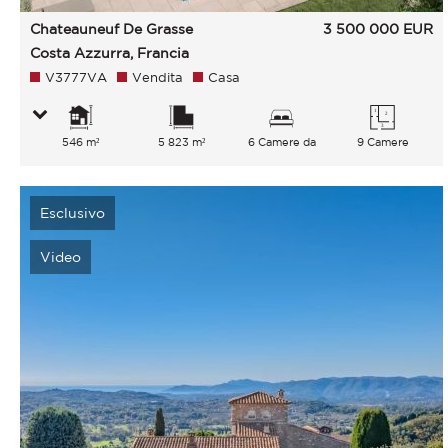
Chateauneuf De Grasse
3 500 000
EUR
Costa Azzurra, Francia
V3777VA
Vendita
Casa
546 m²
5 823 m²
6 Camere da
9 Camere
letto
Esclusivo
Video