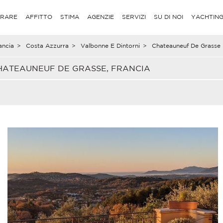
RARE
AFFITTO
STIMA
AGENZIE
SERVIZI
SU DI NOI
YACHTIN
ancia
>
Costa Azzurra
>
Valbonne E Dintorni
>
Chateauneuf De Grasse
CHATEAUNEUF DE GRASSE, FRANCIA