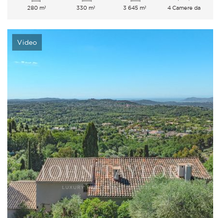
280 m²
330 m²
3 645 m²
4 Camere da
letto
Video