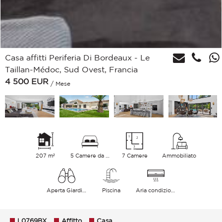
Casa affitti Periferia Di Bordeaux - Le
Taillan-Médoc, Sud Ovest, Francia
4 500
EUR
/ Mese
207 m²
5 Camere da letto
7 Camere
Ammobiliato
Aperta Giardino
Piscina
Aria condizionata
L0769BX
Affitto
Casa