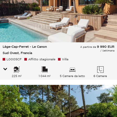
Lège-Cap-Ferret - Le Canon
9 990
EUR
A partire da
/ Settimana
Sud Ovest, Francia
L0005CF
Affitto stagionale
Villa
225 m²
1 044 m²
5 Camere da letto
6 Camere