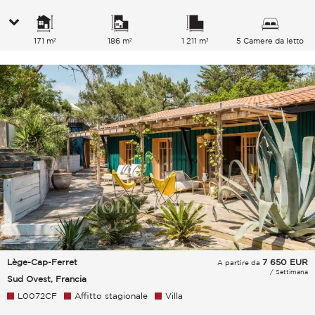
171 m²
186 m²
1 211 m²
5 Camere da letto
Lège-Cap-Ferret
7 650
EUR
A partire da
/ Settimana
Sud Ovest, Francia
L0072CF
Affitto stagionale
Villa