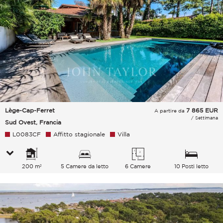
Lège-Cap-Ferret
7 865
EUR
A partire da
/ Settimana
Sud Ovest, Francia
L0083CF
Affitto stagionale
Villa
200 m²
5 Camere da letto
6 Camere
10 Posti letto