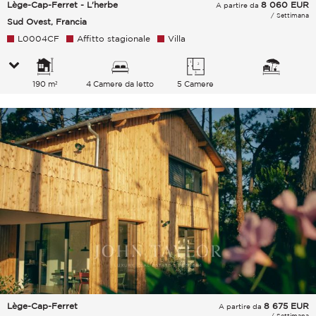
Lège-Cap-Ferret - L'herbe
8 060
EUR
A partire da
/ Settimana
Sud Ovest, Francia
L0004CF
Affitto stagionale
Villa
190 m²
4 Camere da letto
5 Camere
Lège-Cap-Ferret
8 675
EUR
A partire da
/ Settimana