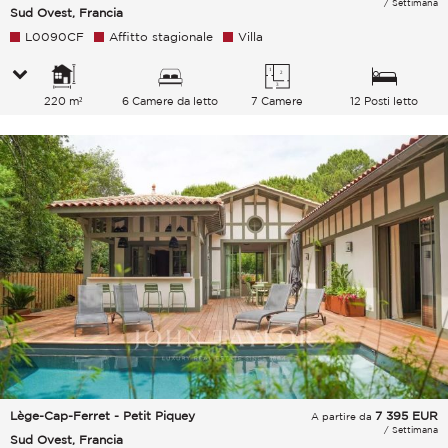
/ Settimana
Sud Ovest, Francia
L0090CF
Affitto stagionale
Villa
220 m²
6 Camere da letto
7 Camere
12 Posti letto
Lège-Cap-Ferret - Petit Piquey
7 395
EUR
A partire da
/ Settimana
Sud Ovest, Francia