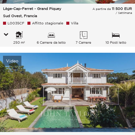
Lège-Cap-Ferret - Grand Piquey
11 500
EUR
A partire da
/ Settimana
Sud Ovest, Francia
L0035CF
Affitto stagionale
Villa
250 m²
6 Camere da letto
7 Camere
10 Posti letto
Video