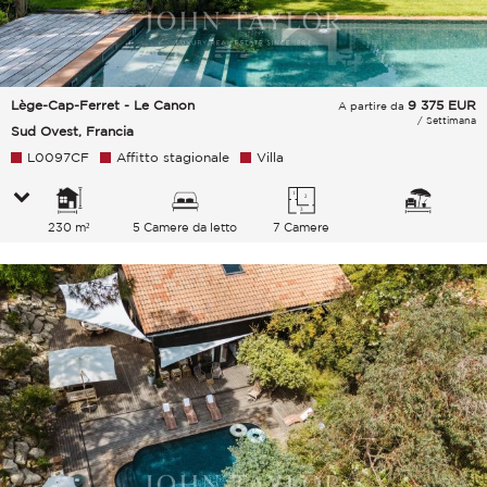
Lège-Cap-Ferret - Le Canon
9 375
EUR
A partire da
/ Settimana
Sud Ovest, Francia
L0097CF
Affitto stagionale
Villa
230 m²
5 Camere da letto
7 Camere