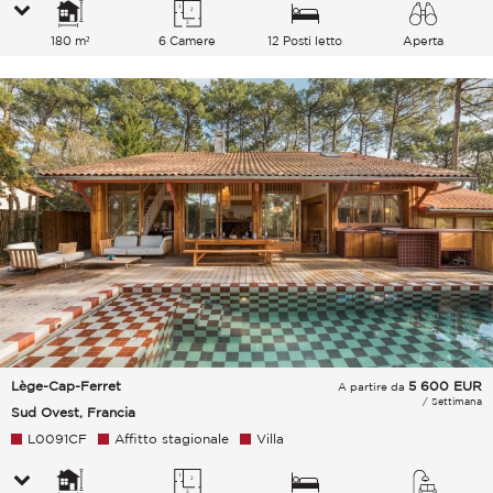
180 m²
6 Camere
12 Posti letto
Aperta
Lège-Cap-Ferret
5 600
EUR
A partire da
/ Settimana
Sud Ovest, Francia
L0091CF
Affitto stagionale
Villa