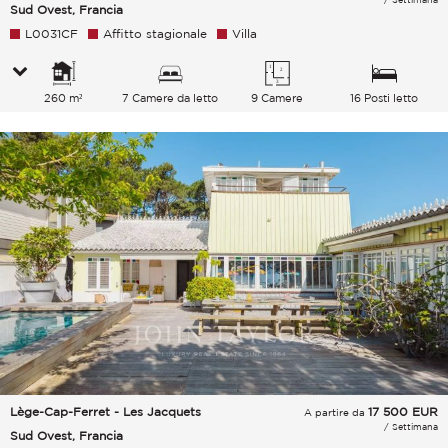
Sud Ovest, Francia
L0031CF
Affitto stagionale
Villa
260 m²
7 Camere da letto
9 Camere
16 Posti letto
Lège-Cap-Ferret - Les Jacquets
17 500
EUR
A partire da
/ Settimana
Sud Ovest, Francia