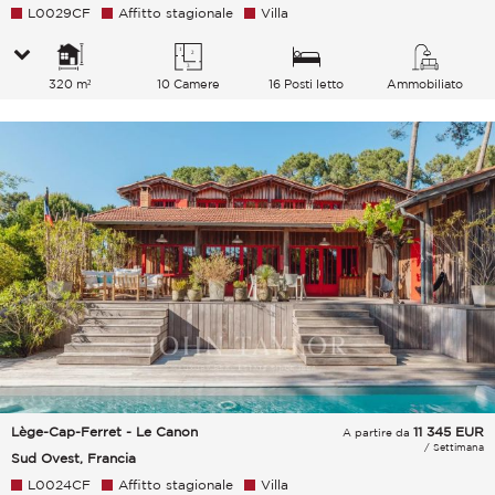
L0029CF
Affitto stagionale
Villa
320 m²
10 Camere
16 Posti letto
Ammobiliato
Lège-Cap-Ferret - Le Canon
11 345
EUR
A partire da
/ Settimana
Sud Ovest, Francia
L0024CF
Affitto stagionale
Villa