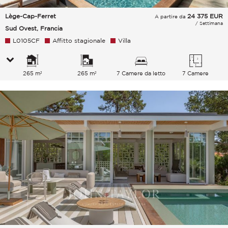
Lège-Cap-Ferret
24 375
EUR
A partire da
/ Settimana
Sud Ovest, Francia
L0105CF
Affitto stagionale
Villa
265 m²
265 m²
7 Camere da letto
7 Camere