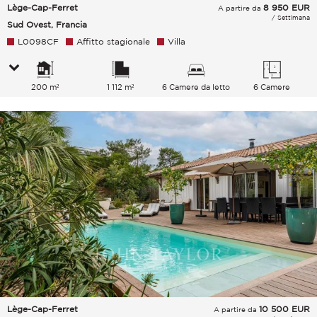
Lège-Cap-Ferret
8 950
EUR
A partire da
/ Settimana
Sud Ovest, Francia
L0098CF
Affitto stagionale
Villa
200 m²
1 112 m²
6 Camere da letto
6 Camere
Lège-Cap-Ferret
10 500
EUR
A partire da