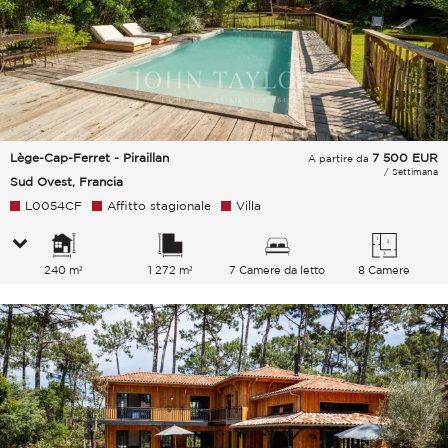
Lège-Cap-Ferret - Piraillan
7 500
EUR
A partire da
/ Settimana
Sud Ovest, Francia
L0054CF
Affitto stagionale
Villa
240 m²
1 272 m²
7 Camere da letto
8 Camere