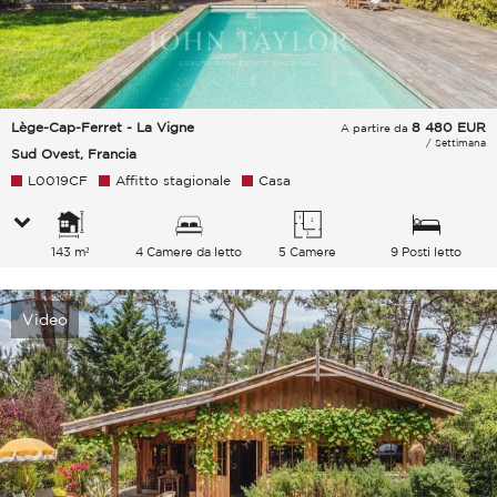
Lège-Cap-Ferret - La Vigne
8 480
EUR
A partire da
/ Settimana
Sud Ovest, Francia
L0019CF
Affitto stagionale
Casa
143 m²
4 Camere da letto
5 Camere
9 Posti letto
Video