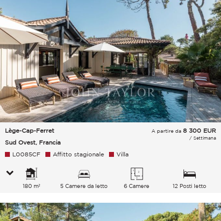
Lège-Cap-Ferret
8 300
EUR
A partire da
/ Settimana
Sud Ovest, Francia
L0085CF
Affitto stagionale
Villa
180 m²
5 Camere da letto
6 Camere
12 Posti letto