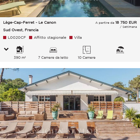
Lège-Cap-Ferret - Le Canon
18 750
EUR
A partire da
/ Settimana
Sud Ovest, Francia
L0020CF
Affitto stagionale
Villa
390 m²
7 Camere da letto
10 Camere