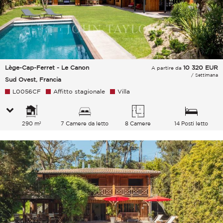
Lège-Cap-Ferret - Le Canon
10 320
EUR
A partire da
/ Settimana
Sud Ovest, Francia
L0056CF
Affitto stagionale
Villa
290 m²
7 Camere da letto
8 Camere
14 Posti letto