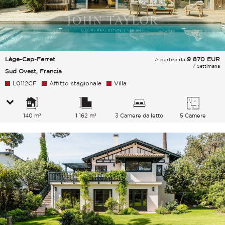
Lège-Cap-Ferret
9 870
EUR
A partire da
/ Settimana
Sud Ovest, Francia
L0112CF
Affitto stagionale
Villa
140 m²
1 162 m²
3 Camere da letto
5 Camere