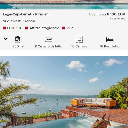
Lège-Cap-Ferret - Piraillan
6 100
EUR
A partire da
/ Settimana
Sud Ovest, Francia
L0013CF
Affitto stagionale
Villa
230 m²
8 Camere da letto
10 Camere
16 Posti letto