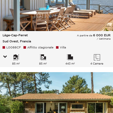
Lège-Cap-Ferret
6 000
EUR
A partire da
/ Settimana
Sud Ovest, Francia
L0088CF
Affitto stagionale
Villa
85 m²
85 m²
443 m²
4 Camere