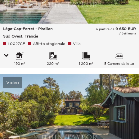
Lège-Cap-Ferret - Piraillan
9 650
EUR
A partire da
/ Settimana
Sud Ovest, Francia
L0027CF
Affitto stagionale
Villa
190 m²
220 m²
1 200 m²
5 Camere da letto
Video