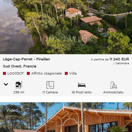
Lège-Cap-Ferret - Piraillan
11 240
EUR
A partire da
/ Settimana
Sud Ovest, Francia
L0033CF
Affitto stagionale
Villa
296 m²
11 Camere
18 Posti letto
Ammobiliato
Video