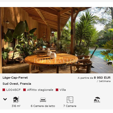
Lège-Cap-Ferret
8 950
EUR
A partire da
/ Settimana
Sud Ovest, Francia
L0045CF
Affitto stagionale
Villa
316 m²
6 Camere da letto
7 Camere