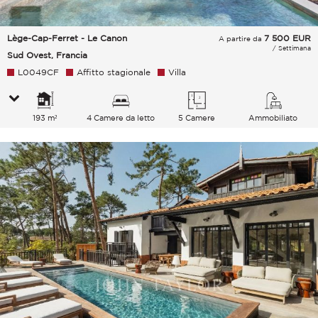
Lège-Cap-Ferret - Le Canon
7 500
EUR
A partire da
/ Settimana
Sud Ovest, Francia
L0049CF
Affitto stagionale
Villa
193 m²
4 Camere da letto
5 Camere
Ammobiliato