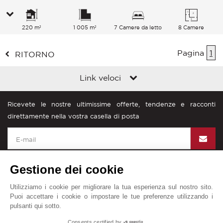
220 m²
1 005 m²
7 Camere da letto
8 Camere
Pagina
1
RITORNO
Link veloci
Ricevete le nostre ultimissime offerte, tendenze e racconti
direttamente nella vostra casella di posta
Gestione dei cookie
Utilizziamo i cookie per migliorare la tua esperienza sul nostro sito.
John Taylor nel mondo
Puoi accettare i cookie o impostare le tue preferenze utilizzando i
pulsanti qui sotto.
Diciture legali
Mappa del sito
Contattateci
1
Consents certified by