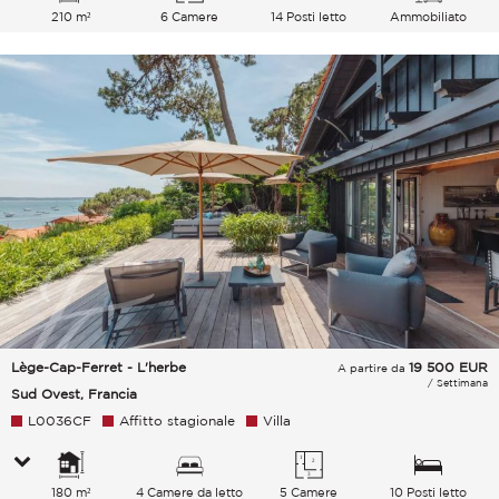
210 m²
6 Camere
14 Posti letto
Ammobiliato
Lège-Cap-Ferret - L'herbe
19 500
EUR
A partire da
/ Settimana
Sud Ovest, Francia
L0036CF
Affitto stagionale
Villa
180 m²
4 Camere da letto
5 Camere
10 Posti letto