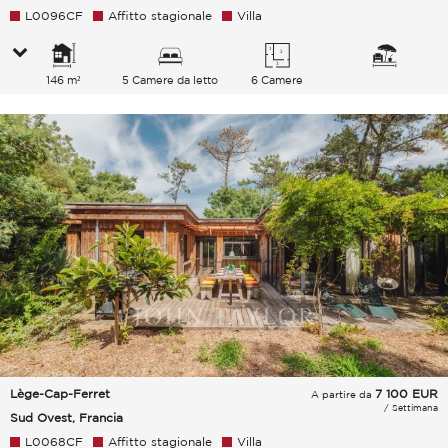
L0096CF
Affitto stagionale
Villa
146 m²
5 Camere da letto
6 Camere
Lège-Cap-Ferret
7 100
EUR
A partire da
/ Settimana
Sud Ovest, Francia
L0068CF
Affitto stagionale
Villa