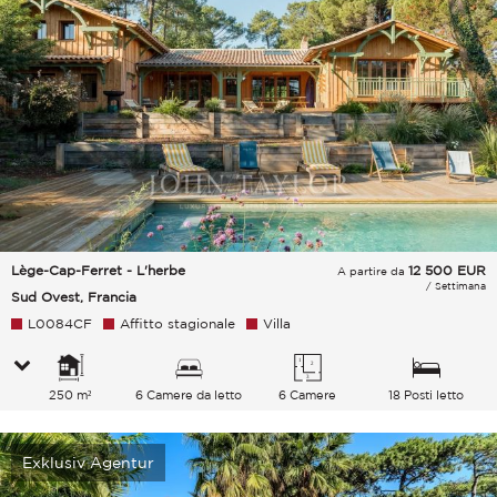
Lège-Cap-Ferret - L'herbe
12 500
EUR
A partire da
/ Settimana
Sud Ovest, Francia
L0084CF
Affitto stagionale
Villa
250 m²
6 Camere da letto
6 Camere
18 Posti letto
Exklusiv Agentur