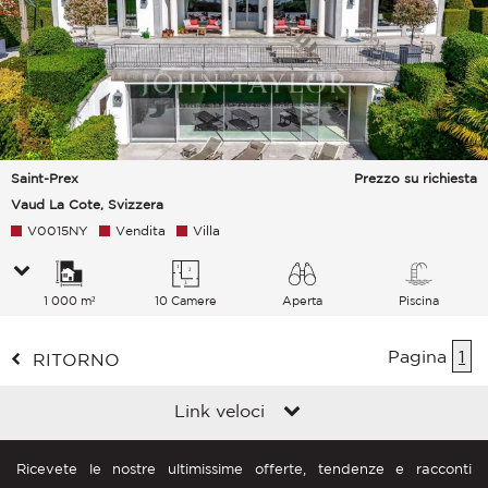
Saint-Prex
Prezzo su richiesta
Vaud La Cote, Svizzera
V0015NY
Vendita
Villa
1 000 m²
10 Camere
Aperta
Piscina
Lago Montagne
Pagina
1
RITORNO
Link veloci
Ricevete le nostre ultimissime offerte, tendenze e racconti