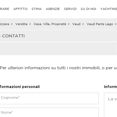
RARE
AFFITTO
STIMA
AGENZIE
SERVIZI
SU DI NOI
YACHTIN
izzera
>
Vendita
>
Casa, Villa, Proprietà
>
Vaud
>
Vaud Parte Lago
>
– CONTATTI
Per ulteriori informazioni su tutti i nostri immobili, o per u
nformazioni personali
Inform