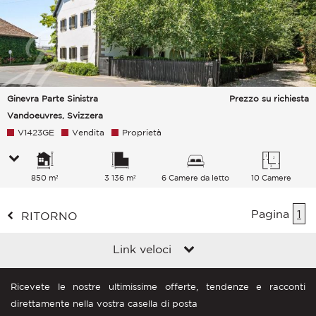
Ginevra Parte Sinistra
Prezzo su richiesta
Vandoeuvres, Svizzera
V1423GE
Vendita
Proprietà
850 m²
3 136 m²
6 Camere da letto
10 Camere
Pagina
1
RITORNO
Link veloci
Ricevete le nostre ultimissime offerte, tendenze e racconti
direttamente nella vostra casella di posta