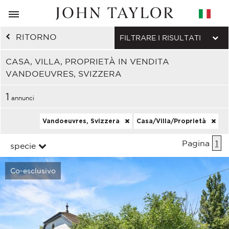
RITORNO
FILTRARE I RISULTATI
CASA, VILLA, PROPRIETÀ IN VENDITA
VANDOEUVRES, SVIZZERA
1
annunci
Vandoeuvres, Svizzera
Casa/Villa/Proprietà
Pagina
1
specie
Co-esclusivo