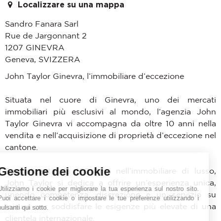
Localizzare su una mappa
Sandro Fanara Sarl
Rue de Jargonnant 2
1207
GINEVRA
Geneva
,
SVIZZERA
John Taylor Ginevra, l’immobiliare d’eccezione
Situata nel cuore di Ginevra, uno dei mercati
immobiliari più esclusivi al mondo, l’agenzia John
Taylor Ginevra vi accompagna da oltre 10 anni nella
vendita e nell’acquisizione di proprietà d’eccezione nel
cantone.
Gestione dei cookie
Specializzata da 160 anni nell’immobiliare di lusso,
John Taylor si dedica a offrire un’esperienza unica,
Utilizziamo i cookie per migliorare la tua esperienza sul nostro sito.
unendo competenza, discrezione e un servizio su
Puoi accettare i cookie o impostare le tue preferenze utilizzando i
misura per soddisfare le esigenze più elevate di una
pulsanti qui sotto.
clientela internazionale.