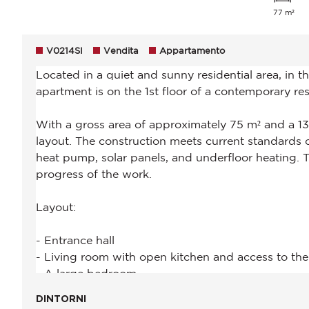
77 m²
V0214SI
Vendita
Appartamento
DINTORNI