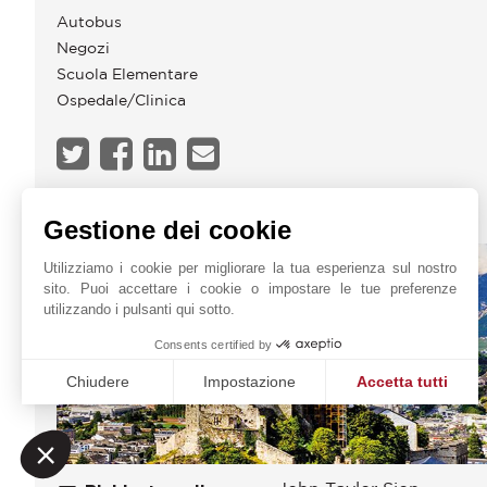
Autobus
Negozi
Scuola Elementare
Ospedale/Clinica
JOHN TAYLOR SION
Gestione dei cookie
Utilizziamo i cookie per migliorare la tua esperienza sul nostro
sito. Puoi accettare i cookie o impostare le tue preferenze
utilizzando i pulsanti qui sotto.
Consents certified by
Chiudere
Impostazione
Accetta tutti
Piattaforma di Gestione del Consenso: Personalizza le tue o
Axeptio consent
La nostra piattaforma ti consente di personalizzare e gestire