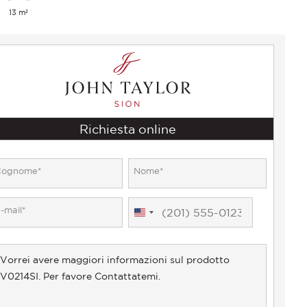
13 m²
Richiesta online
United
States
+1