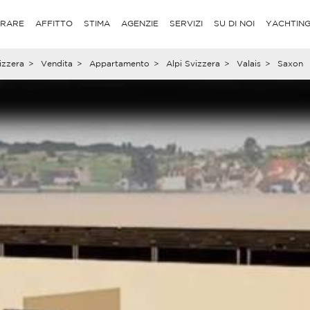
RARE
AFFITTO
STIMA
AGENZIE
SERVIZI
SU DI NOI
YACHTIN
izzera
>
Vendita
>
Appartamento
>
Alpi Svizzera
>
Valais
>
Saxon