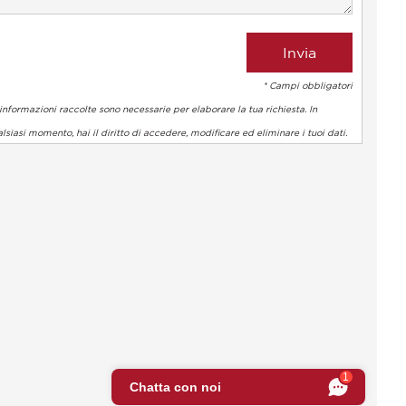
* Campi obbligatori
informazioni raccolte sono necessarie per elaborare la tua richiesta. In
lsiasi momento, hai il diritto di accedere, modificare ed eliminare i tuoi dati.
 normative. Personalizza le tue preferenze per controllare come l
1
Chatta con noi