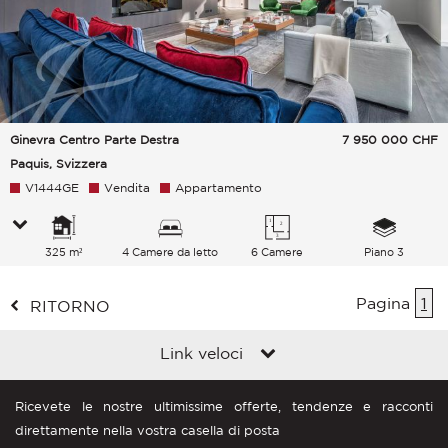
Ginevra Centro Parte Destra
7 950 000
CHF
Paquis, Svizzera
V1444GE
Vendita
Appartamento
325 m²
4 Camere da letto
6 Camere
Piano 3
Pagina
1
RITORNO
Link veloci
Ricevete le nostre ultimissime offerte, tendenze e racconti
direttamente nella vostra casella di posta