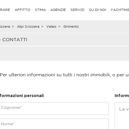
RARE
AFFITTO
STIMA
AGENZIE
SERVIZI
SU DI NOI
YACHTIN
izzera
>
Alpi Svizzera
>
Valais
>
Grimentz
– CONTATTI
Per ulteriori informazioni su tutti i nostri immobili, o per u
nformazioni personali
Inform