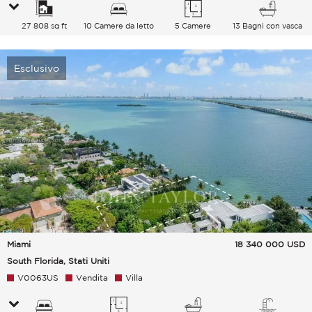
27 808 sq ft
10 Camere da letto
5 Camere
13 Bagni con vasca
Esclusivo
Miami
18 340 000
USD
South Florida, Stati Uniti
V0063US
Vendita
Villa