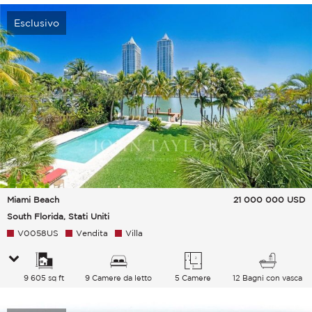
Esclusivo
Miami Beach
21 000 000
USD
South Florida, Stati Uniti
V0058US
Vendita
Villa
9 605 sq ft
9 Camere da letto
5 Camere
12 Bagni con vasca