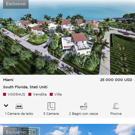
Esclusivo
Miami
25 000 000
USD
South Florida, Stati Uniti
V0054US
Vendita
Villa
1 Camere da letto
5 Camere
2 Bagni con vasca
Piscina
Esclusivo