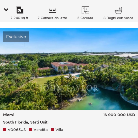
7 240 sq ft
7 Camere da letto
5 Camere
8 Bagni con vasca
Esclusivo
Miami
16 900 000
USD
South Florida, Stati Uniti
V0065US
Vendita
Villa