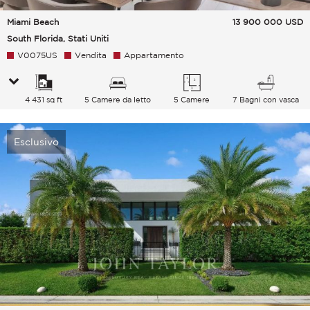
Miami Beach
13 900 000
USD
South Florida, Stati Uniti
V0075US
Vendita
Appartamento
4 431 sq ft
5 Camere da letto
5 Camere
7 Bagni con vasca
Esclusivo