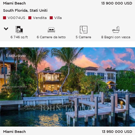
Miami Beach
13 900 000
USD
South Florida, Stati Uniti
V0074US
Vendita
Villa
6 746 sq ft
6 Camere da letto
5 Camere
8 Bagni con vasca
Esclusivo
Miami Beach
13 950 000
USD