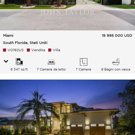
Miami
19 995 000
USD
South Florida, Stati Uniti
V0192US
Vendita
Villa
6 347 sq ft
7 Camere da letto
7 Camere
8 Bagni con vasca