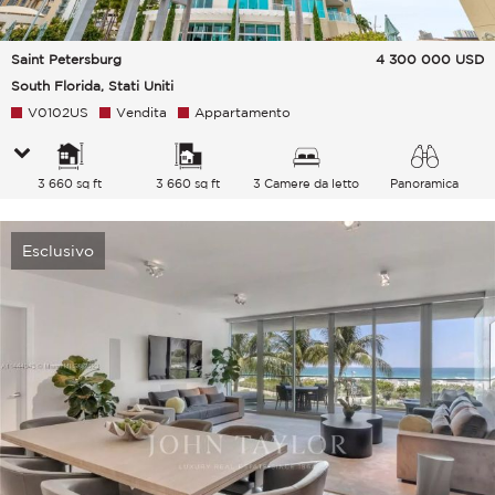
Saint Petersburg
4 300 000
USD
South Florida, Stati Uniti
V0102US
Vendita
Appartamento
3 660 sq ft
3 660 sq ft
3 Camere da letto
Panoramica
Città Mare
Esclusivo