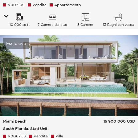
V0071US
Vendita
Appartamento
10 000 sq ft
7 Camere da letto
5 Camere
13 Bagni con vasca
Esclusivo
Miami Beach
15 900 000
USD
South Florida, Stati Uniti
V0067US
Vendita
Villa