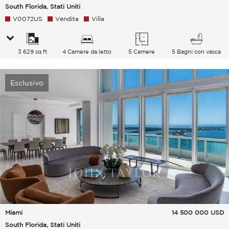
South Florida, Stati Uniti
V0072US
Vendita
Villa
3 629 sq ft
4 Camere da letto
5 Camere
5 Bagni con vasca
Esclusivo
Miami
14 500 000
USD
South Florida, Stati Uniti