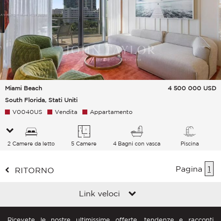
Miami Beach
4 500 000
USD
South Florida, Stati Uniti
V0040US
Vendita
Appartamento
2 Camere da letto
5 Camere
4 Bagni con vasca
Piscina
Pagina
1
RITORNO
Link veloci
Ricevete le nostre ultimissime offerte, tendenze e racconti