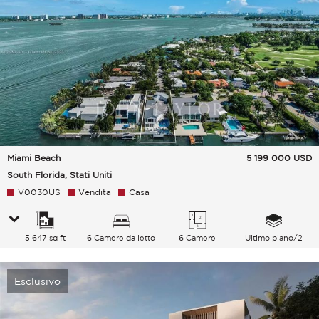
Miami Beach
5 199 000
USD
South Florida, Stati Uniti
V0030US
Vendita
Casa
5 647 sq ft
6 Camere da letto
6 Camere
Ultimo piano/2
Esclusivo