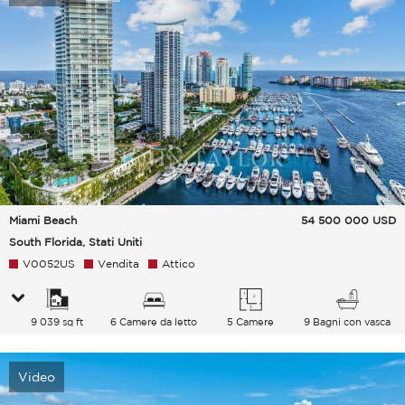
Miami Beach
54 500 000
USD
South Florida, Stati Uniti
V0052US
Vendita
Attico
9 039 sq ft
6 Camere da letto
5 Camere
9 Bagni con vasca
Video