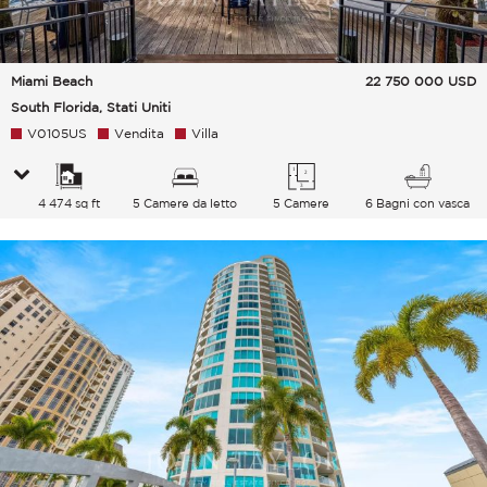
Miami Beach
22 750 000
USD
South Florida, Stati Uniti
V0105US
Vendita
Villa
4 474 sq ft
5 Camere da letto
5 Camere
6 Bagni con vasca