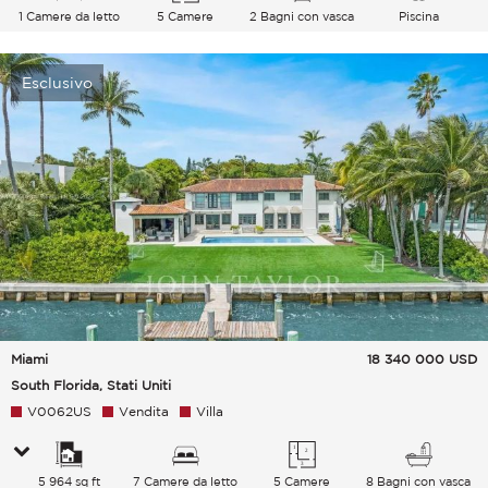
1 Camere da letto
5 Camere
2 Bagni con vasca
Piscina
Esclusivo
Miami
18 340 000
USD
South Florida, Stati Uniti
V0062US
Vendita
Villa
5 964 sq ft
7 Camere da letto
5 Camere
8 Bagni con vasca