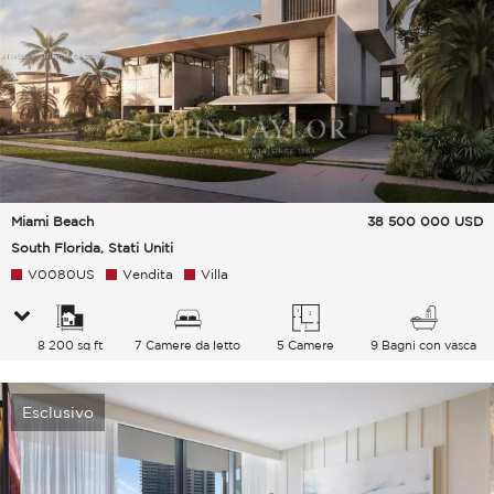
Miami Beach
38 500 000
USD
South Florida, Stati Uniti
V0080US
Vendita
Villa
8 200 sq ft
7 Camere da letto
5 Camere
9 Bagni con vasca
Esclusivo