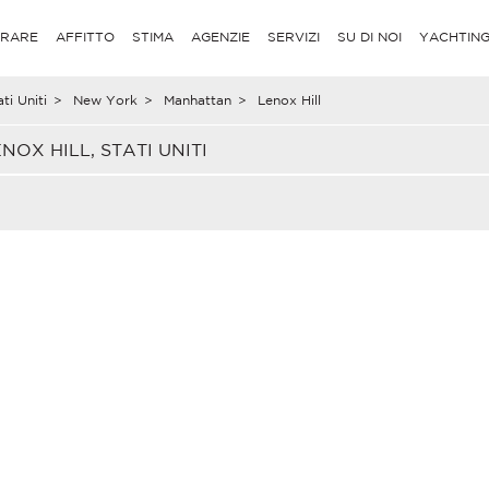
RARE
AFFITTO
STIMA
AGENZIE
SERVIZI
SU DI NOI
YACHTIN
ti Uniti
>
New York
>
Manhattan
>
Lenox Hill
OX HILL, STATI UNITI