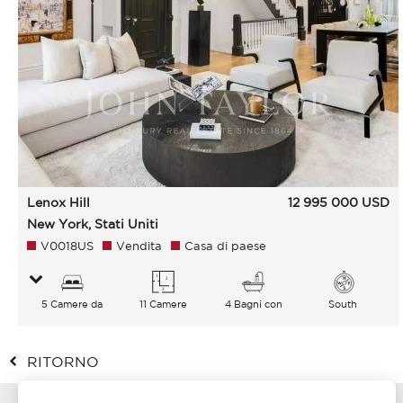
Lenox Hill
12 995 000
USD
New York, Stati Uniti
V0018US
Vendita
Casa di paese
5 Camere da
11 Camere
4 Bagni con
South
letto
vasca
RITORNO