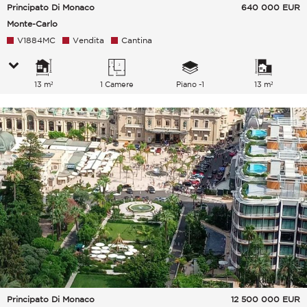
Principato Di Monaco
640 000
EUR
Monte-Carlo
V1884MC
Vendita
Cantina
13 m²
1 Camere
Piano -1
13 m²
Principato Di Monaco
12 500 000
EUR