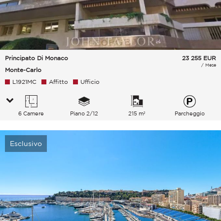
Principato Di Monaco
23 255
EUR
/ Mese
Monte-Carlo
L1921MC
Affitto
Ufficio
6 Camere
Piano 2/12
215 m²
Parcheggio
Esclusivo