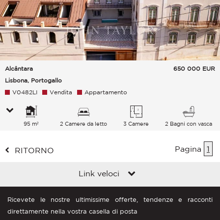
Alcântara
650 000
EUR
Lisbona, Portogallo
V0482LI
Vendita
Appartamento
95 m²
2 Camere da letto
3 Camere
2 Bagni con vasca
Pagina
1
RITORNO
Link veloci
Ricevete le nostre ultimissime offerte, tendenze e racconti
direttamente nella vostra casella di posta