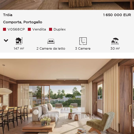
Tróia
1 650 000
EUR
Comporta, Portogallo
V0568CP
Vendita
Duplex
147 m²
2 Camere da letto
3 Camere
30 m²