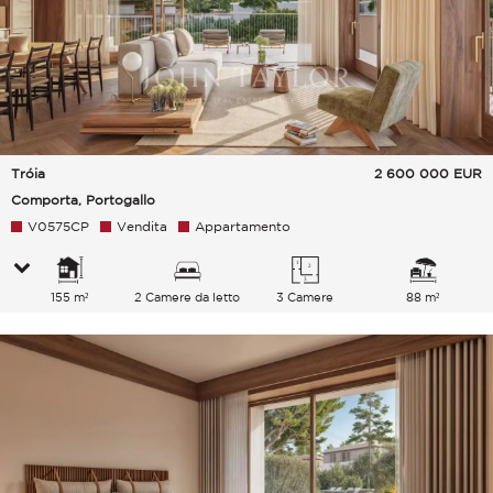
Tróia
2 600 000
EUR
Comporta, Portogallo
V0575CP
Vendita
Appartamento
155 m²
2 Camere da letto
3 Camere
88 m²