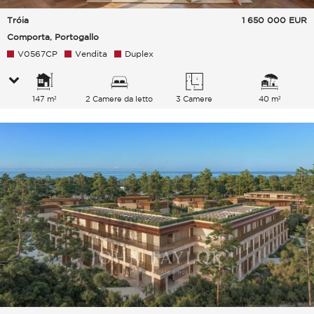
Tróia
1 650 000
EUR
Comporta, Portogallo
V0567CP
Vendita
Duplex
147 m²
2 Camere da letto
3 Camere
40 m²