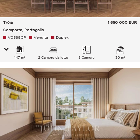
Tróia
1 650 000
EUR
Comporta, Portogallo
V0569CP
Vendita
Duplex
147 m²
2 Camere da letto
3 Camere
30 m²