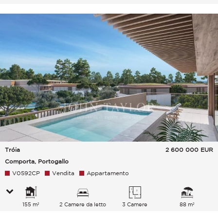
Tróia
2 600 000
EUR
Comporta, Portogallo
V0592CP
Vendita
Appartamento
155 m²
2 Camere da letto
3 Camere
88 m²