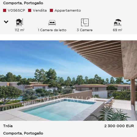
Comporta, Portogallo
V0565CP
Vendita
Appartamento
112 m²
1 Camere da letto
3 Camere
69 m²
Tróia
2 300 000
EUR
Comporta, Portogallo