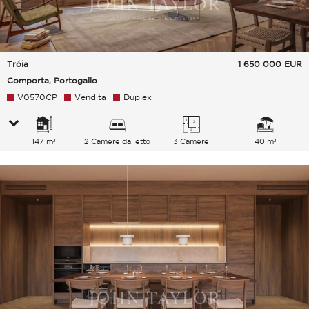
Tróia
1 650 000
EUR
Comporta, Portogallo
V0570CP
Vendita
Duplex
147 m²
2 Camere da letto
3 Camere
40 m²