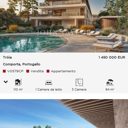
Tróia
1 450 000
EUR
Comporta, Portogallo
V0579CP
Vendita
Appartamento
110 m²
1 Camere da letto
3 Camere
94 m²