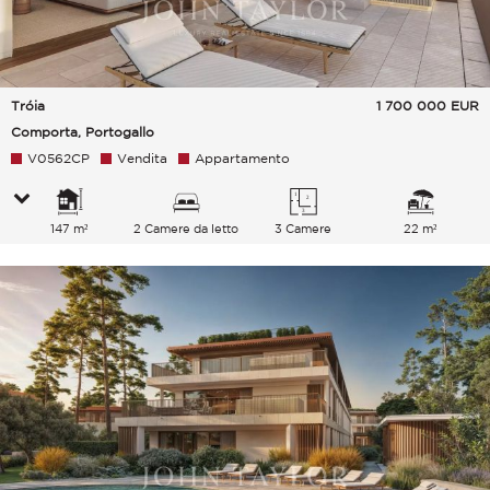
Tróia
1 700 000
EUR
Comporta, Portogallo
V0562CP
Vendita
Appartamento
147 m²
2 Camere da letto
3 Camere
22 m²