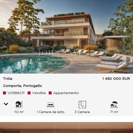
Tróia
1 450 000
EUR
Comporta, Portogallo
V0586CP
Vendita
Appartamento
112 m²
1 Camere da letto
3 Camere
71 m²