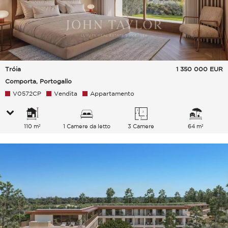
Tróia
1 350 000
EUR
Comporta, Portogallo
V0572CP
Vendita
Appartamento
110 m²
1 Camere da letto
3 Camere
64 m²