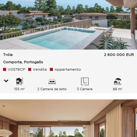
Tróia
2 600 000
EUR
Comporta, Portogallo
V0578CP
Vendita
Appartamento
155 m²
2 Camere da letto
3 Camere
88 m²