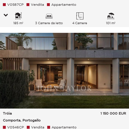
V0587CP
Vendita
Appartamento
185 m²
3 Camere da letto
4 Camere
101 m²
Tróia
1 150 000
EUR
Comporta, Portogallo
V0546CP
Vendita
Appartamento