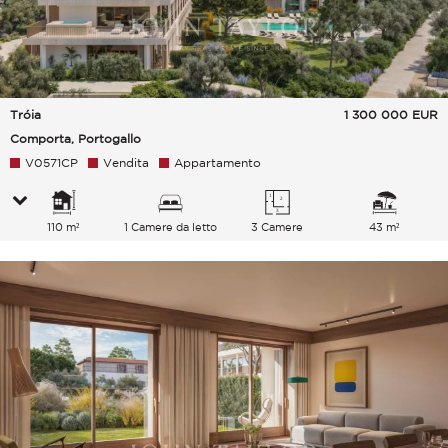
Tróia
1 300 000
EUR
Comporta, Portogallo
V0571CP
Vendita
Appartamento
110 m²
1 Camere da letto
3 Camere
43 m²