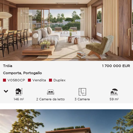
Tróia
1 700 000
EUR
Comporta, Portogallo
V0580CP
Vendita
Duplex
146 m²
2 Camere da letto
3 Camere
59 m²