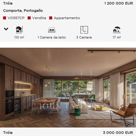
Tróia
1 200 000
EUR
Comporta, Portogallo
V0557CP
Vendita
Appartamento
110 m²
1 Camere da letto
3 Camere
17 m²
Tróia
3 000 000
EUR