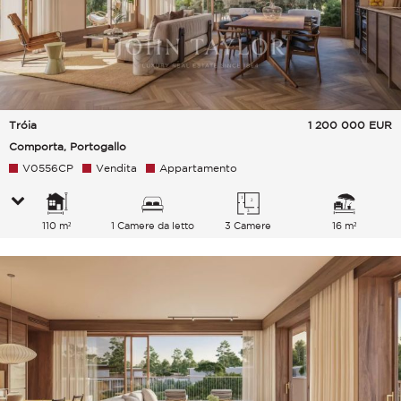
Tróia
1 200 000
EUR
Comporta, Portogallo
V0556CP
Vendita
Appartamento
110 m²
1 Camere da letto
3 Camere
16 m²