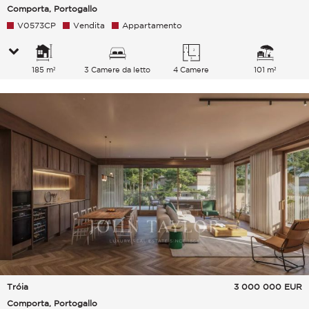
Comporta, Portogallo
V0573CP
Vendita
Appartamento
185 m²
3 Camere da letto
4 Camere
101 m²
Tróia
3 000 000
EUR
Comporta, Portogallo