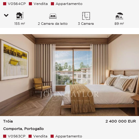
V0564CP
Vendita
Appartamento
155 m²
2 Camere da letto
3 Camere
89 m²
Tróia
2 400 000
EUR
Comporta, Portogallo
V0563CP
Vendita
Appartamento