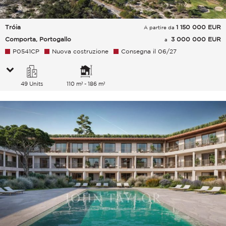
Tróia
1 150 000
EUR
A partire da
Comporta, Portogallo
3 000 000 EUR
a
P0541CP
Nuova costruzione
Consegna il 06/27
49 Units
110 m² - 186 m²