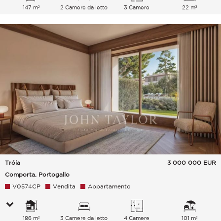
147 m²
2 Camere da letto
3 Camere
22 m²
Tróia
3 000 000
EUR
Comporta, Portogallo
V0574CP
Vendita
Appartamento
186 m²
3 Camere da letto
4 Camere
101 m²