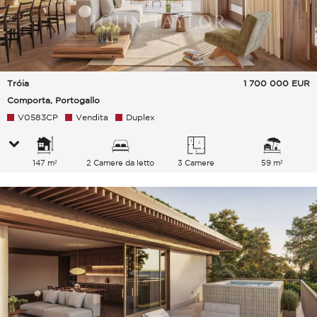
Tróia
1 700 000
EUR
Comporta, Portogallo
V0583CP
Vendita
Duplex
147 m²
2 Camere da letto
3 Camere
59 m²