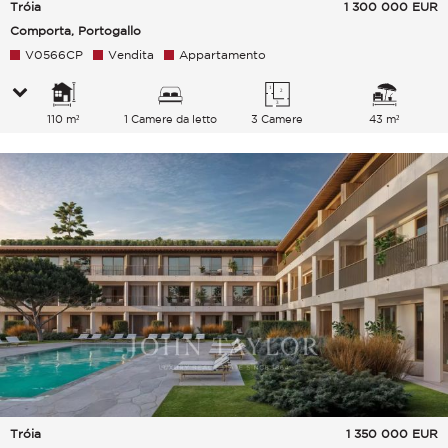
Tróia
1 300 000
EUR
Comporta, Portogallo
V0566CP
Vendita
Appartamento
110 m²
1 Camere da letto
3 Camere
43 m²
Tróia
1 350 000
EUR