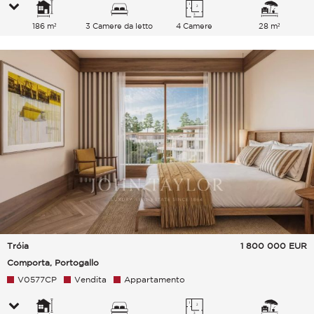
186 m²
3 Camere da letto
4 Camere
28 m²
Tróia
1 800 000
EUR
Comporta, Portogallo
V0577CP
Vendita
Appartamento