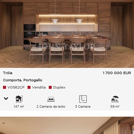
Tróia
1 700 000
EUR
Comporta, Portogallo
V0582CP
Vendita
Duplex
147 m²
2 Camere da letto
3 Camere
59 m²