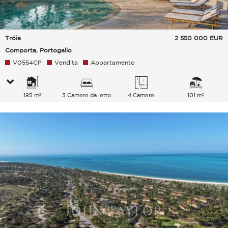
Tróia
2 550 000
EUR
Comporta, Portogallo
V0554CP
Vendita
Appartamento
185 m²
3 Camere da letto
4 Camere
101 m²