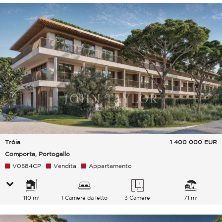
Tróia
1 400 000
EUR
Comporta, Portogallo
V0584CP
Vendita
Appartamento
110 m²
1 Camere da letto
3 Camere
71 m²