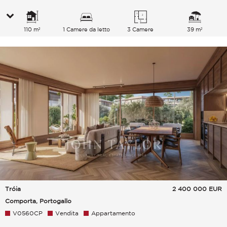
110 m²
1 Camere da letto
3 Camere
39 m²
Tróia
2 400 000
EUR
Comporta, Portogallo
V0560CP
Vendita
Appartamento