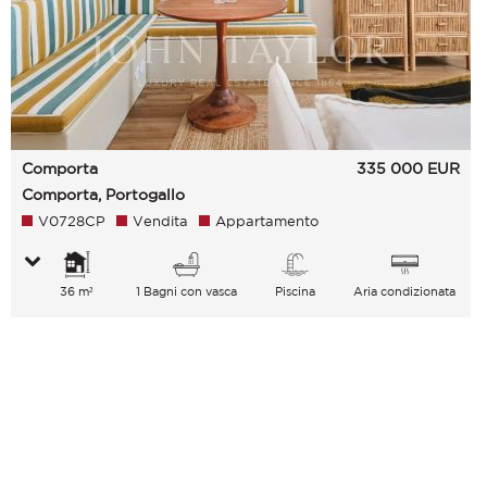
Comporta
335 000
EUR
Comporta, Portogallo
V0728CP
Vendita
Appartamento
36 m²
1 Bagni con vasca
Piscina
Aria condizionata