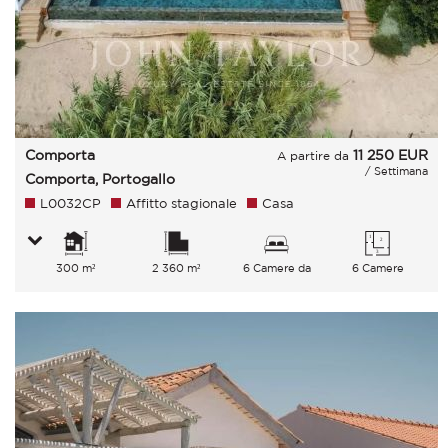
Comporta
11 250
EUR
A partire da
/ Settimana
Comporta, Portogallo
L0032CP
Affitto stagionale
Casa
300 m²
2 360 m²
6 Camere da
6 Camere
letto