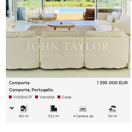
Comporta
1 395 000
EUR
Comporta, Portogallo
V0054CP
Vendita
Casa
183 m²
322 m²
4 Camere da
50 m²
letto