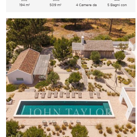
194 m²
509 m²
4 Camere da
5 Bagni con
letto
vasca