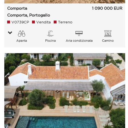
Comporta
1 090 000
EUR
Comporta, Portogallo
V0739CP
Vendita
Terreno
Aperta
Piscina
Aria condizionata
Camino
Giardino Campagna Sul
verde