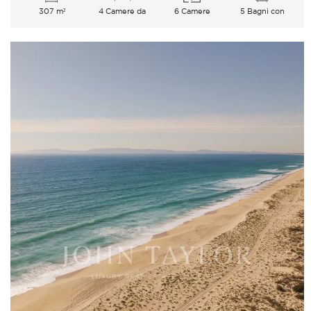
307 m²
4 Camere da
6 Camere
5 Bagni con
letto
vasca