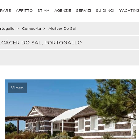
RARE
AFFITTO
STIMA
AGENZIE
SERVIZI
SU DI NOI
YACHTIN
rtogallo
>
Comporta
>
Alcácer Do Sal
ALCÁCER DO SAL, PORTOGALLO
Video