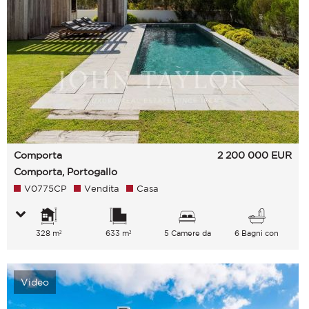
Comporta
2 200 000
EUR
Comporta, Portogallo
V0775CP
Vendita
Casa
328 m²
633 m²
5 Camere da
6 Bagni con
letto
vasca
Video