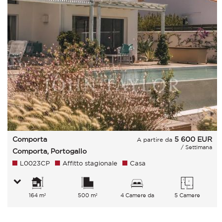
Comporta
5 600
EUR
A partire da
/ Settimana
Comporta, Portogallo
L0023CP
Affitto stagionale
Casa
164 m²
500 m²
4 Camere da
5 Camere
letto