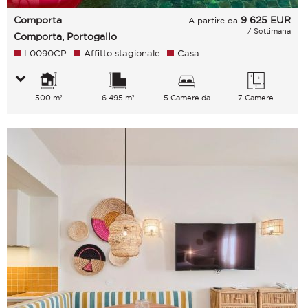
Comporta
9 625
EUR
A partire da
/ Settimana
Comporta, Portogallo
L0090CP
Affitto stagionale
Casa
500 m²
6 495 m²
5 Camere da
7 Camere
letto