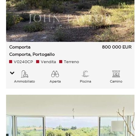
Comporta
800 000
EUR
Comporta, Portogallo
V0240CP
Vendita
Terreno
Ammobiliato
Aperta
Piscina
Camino
Giardino Campagna Sul
verde