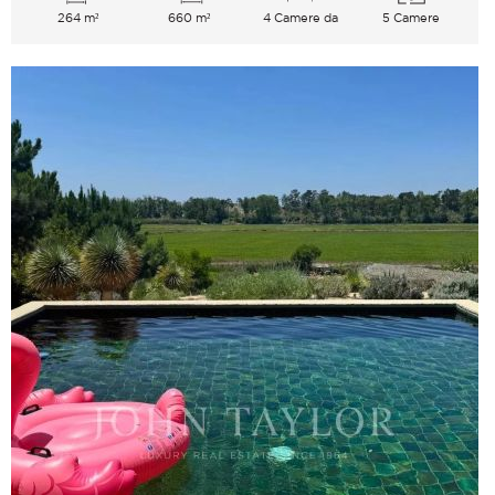
264 m²
660 m²
4 Camere da
5 Camere
letto