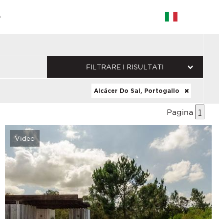
G
FILTRARE I RISULTATI
Alcácer Do Sal, Portogallo
Pagina
1
Video