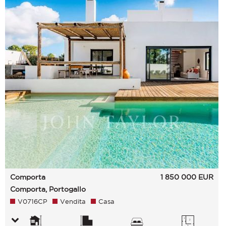
Comporta
1 850 000
EUR
Comporta, Portogallo
V0716CP
Vendita
Casa