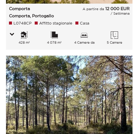
Comporta
12 000
EUR
A partire da
/ Settimana
Comporta, Portogallo
L0748CP
Affitto stagionale
Casa
428 m²
4 078 m²
4 Camere da
5 Camere
letto