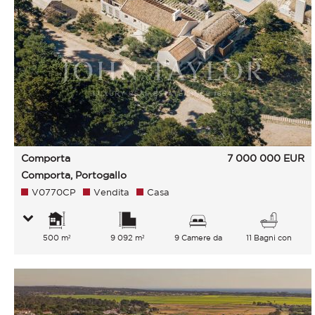
Comporta
7 000 000
EUR
Comporta, Portogallo
V0770CP
Vendita
Casa
500 m²
9 092 m²
9 Camere da
11 Bagni con
letto
vasca