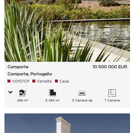
Comporta
10 500 000
EUR
Comporta, Portogallo
V0157CP
Vendita
Casa
496 m²
6 495 m²
5 Camere da
7 Camere
letto