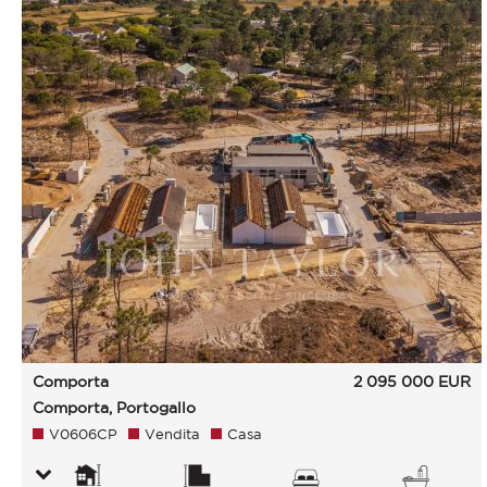
Comporta
2 095 000
EUR
Comporta, Portogallo
V0606CP
Vendita
Casa