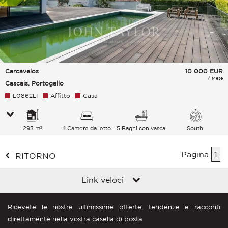
Carcavelos
10 000
EUR
/ Mese
Cascais, Portogallo
L0862LI
Affitto
Casa
293 m²
4 Camere da letto
5 Bagni con vasca
South
Pagina
1
RITORNO
Link veloci
Ricevete le nostre ultimissime offerte, tendenze e racconti
direttamente nella vostra casella di posta